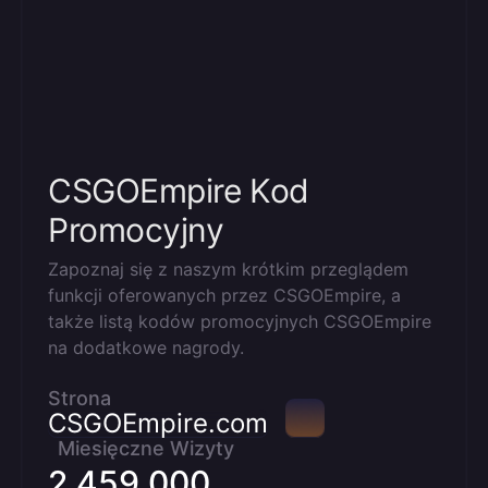
CSGOEmpire Kod
Promocyjny
Zapoznaj się z naszym krótkim przeglądem
funkcji oferowanych przez CSGOEmpire, a
także listą kodów promocyjnych CSGOEmpire
na dodatkowe nagrody.
Strona
CSGOEmpire.com
Miesięczne Wizyty
2 459 000