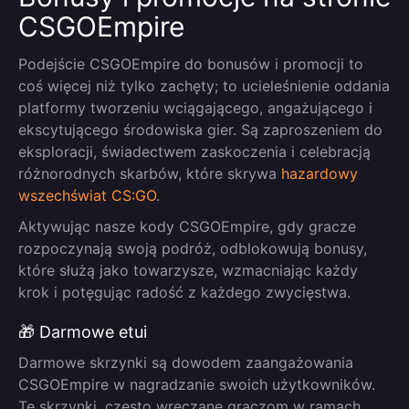
CSGOEmpire
Podejście CSGOEmpire do bonusów i promocji to
coś więcej niż tylko zachęty; to ucieleśnienie oddania
platformy tworzeniu wciągającego, angażującego i
ekscytującego środowiska gier. Są zaproszeniem do
eksploracji, świadectwem zaskoczenia i celebracją
różnorodnych skarbów, które skrywa
hazardowy
wszechświat CS:GO
.
Aktywując nasze kody CSGOEmpire, gdy gracze
rozpoczynają swoją podróż, odblokowują bonusy,
które służą jako towarzysze, wzmacniając każdy
krok i potęgując radość z każdego zwycięstwa.
🎁 Darmowe etui
Darmowe skrzynki są dowodem zaangażowania
CSGOEmpire w nagradzanie swoich użytkowników.
Te skrzynki, często wręczane graczom w ramach