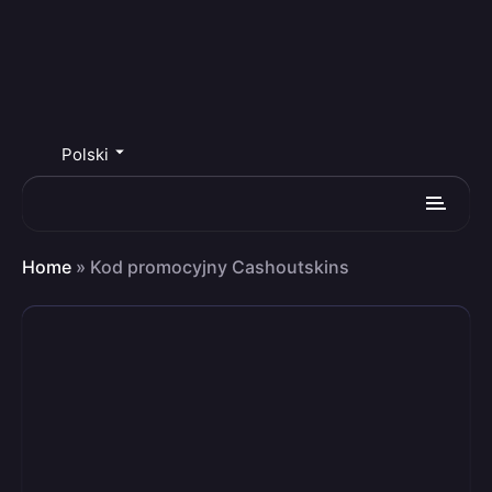
Polski
Home
»
Kod promocyjny Cashoutskins