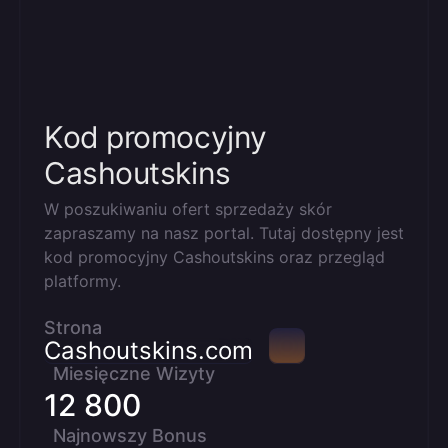
Kod promocyjny
Cashoutskins
W poszukiwaniu ofert sprzedaży skór
zapraszamy na nasz portal. Tutaj dostępny jest
kod promocyjny Cashoutskins oraz przegląd
platformy.
Strona
Cashoutskins.com
Miesięczne Wizyty
12 800
Najnowszy Bonus