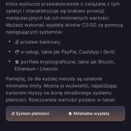
która wyklucza przewalutowanie (i związane z tym
opłaty) i charakteryzuje się brakiem prowizji
manipulacyjnych lub ich minimalnych wartości.
Możesz wykonać wypłatę skinów CS:GO za pomocą
następujących systemów:
💰 przelew bankowy;
💳 e-usługi, takie jak PayPal, CashApp i Skrill;
💲 portfele kryptograficzne, takie jak Bitcoin,
Ethereum i Litecoin.
Pamiętaj, że dla każdej metody są ustalone
minimalne limity. Można je wyświetlić, najeżdżając
kursorem myszy na ikonę określonego systemu
płatności. Rzeczywiste wartości podano w tabeli.
💰 System płatności
💲 Minimalna wypłata