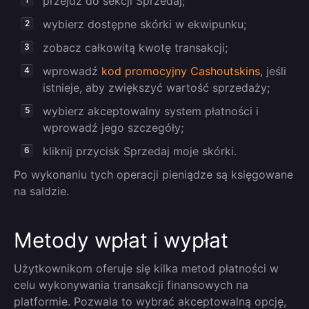
przejdź do sekcji Sprzedaj;
wybierz dostępne skórki w ekwipunku;
zobacz całkowitą kwotę transakcji;
wprowadź
kod promocyjny Cashoutskins
, jeśli
istnieje, aby zwiększyć wartość sprzedaży;
wybierz akceptowalny system płatności i
wprowadź jego szczegóły;
kliknij przycisk Sprzedaj moje skórki.
Po wykonaniu tych operacji pieniądze są księgowane
na saldzie.
Metody wpłat i wypłat
Użytkownikom oferuje się kilka metod płatności w
celu wykonywania transakcji finansowych na
platformie. Pozwala to wybrać akceptowalną opcję,