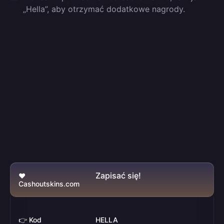
„Hella”, aby otrzymać dodatkowe nagrody.
Zapisać się!
❤️
Cashoutskins.com
👉 Kod
HELLA