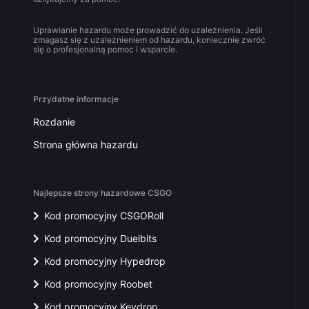
Uprawianie hazardu może prowadzić do uzależnienia. Jeśli
zmagasz się z uzależnieniem od hazardu, koniecznie zwróć
się o profesjonalną pomoc i wsparcie.
Przydatne informacje
Rozdanie
Strona główna hazardu
Najlepsze strony hazardowe CSGO
Kod promocyjny CSGORoll
Kod promocyjny Duelbits
Kod promocyjny Hypedrop
Kod promocyjny Roobet
Kod promocyjny Keydrop