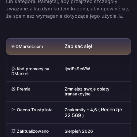
lub kategorii. Pamiętaj, aby przejrzeć szczegóły
związane z każdym kodem kuponu, aby upewnić się,
że spełniasz wymagania dotyczące jego użycia. ☑️
Zapisać się!
🤟DMarket.com
👍 Kod promocyjny
IjodEs9eWW
DMarket
🎁 Premia
Zmniejsz swoje opłaty
transakcyjne
Recenzje
💹 Ocena Trustpilota
Znakomity – 4,6 (
22 569
)
💥 Zaktualizowano
Sierpień 2026