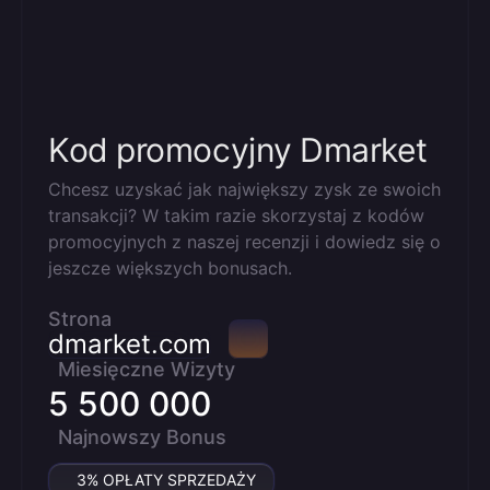
Kod promocyjny Dmarket
Chcesz uzyskać jak największy zysk ze swoich
transakcji? W takim razie skorzystaj z kodów
promocyjnych z naszej recenzji i dowiedz się o
jeszcze większych bonusach.
Strona
dmarket.com
Miesięczne Wizyty
5 500 000
Najnowszy Bonus
3% OPŁATY SPRZEDAŻY