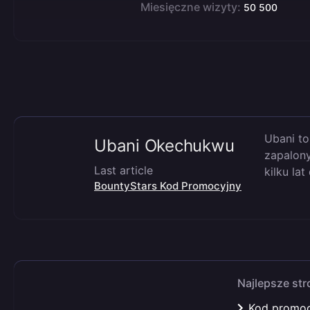
Miesięczne wizyty:
50 500
Ubani to
Ubani Okechukwu
zapalony
Last article
kilku la
BountyStars Kod Promocyjny
Najlepsze st
Kod promoc