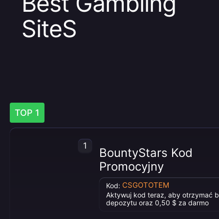
Best Gambling
SiteS
TOP 1
1
BountyStars Kod
Promocyjny
CSGOTOTEM
Kod:
Aktywuj kod teraz, aby otrzymać 
depozytu oraz 0,50 $ za darmo