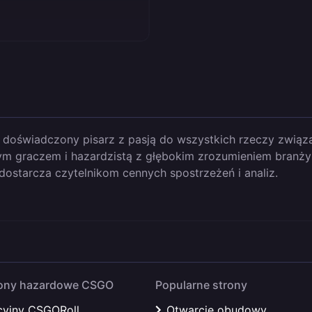
 doświadczony pisarz z pasją do wszystkich rzeczy związ
m graczem i hazardzistą z głębokim zrozumieniem branży gi
t dostarcza czytelnikom cennych spostrzeżeń i analiz.
rony hazardowe CSGO
Popularne strony
yjny CSGORoll
Otwarcie obudowy