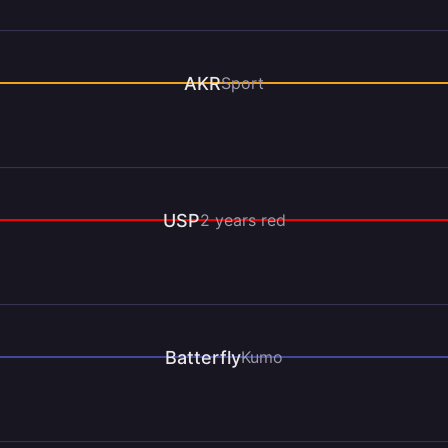
AKR
Sport
USP
2 years red
Batterfly
Kumo