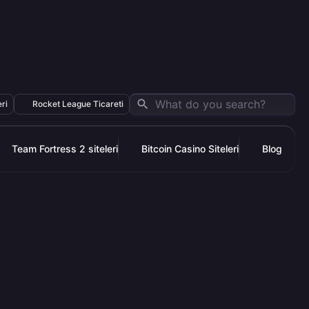
ri
Rocket League Ticareti
Team Fortress 2 siteleri
Bitcoin Casino Siteleri
Blog