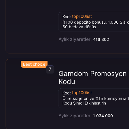
top100list
Kod:
%100 depozito bonusu, 1.000 $'a 
50 bedava dönüş
Aylık ziyaretler:
416 302
Best choice
7
Gamdom Promosyon
Kodu
top100list
Kod:
Ücretsiz jeton ve %15 komisyon iade
Kodu Şimdi Etkinleştirin
Aylık ziyaretler:
1 034 000