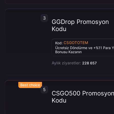
3
GGDrop Promosyon
Kodu
CSGOTOTEM
Kod:
Ücretsiz Döndürme ve +%11 Para Y
Bonusu Kazanın
Aylık ziyaretler:
228 657
Best choice
5
CSGO500 Promosyo
Kodu