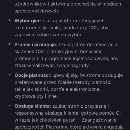
użytkowników i aktywną obecnością w mediach
społecznościowych.
Wybór gier:
szukaj platform oferujących
różnorodne skrzynki, skórki i gry CS2, aby
zapewnić sobie szeroki wybór.
Premie i promocje:
szukaj stron do otwierania
skrzynek CS2 z atrakcyjnymi bonusami,
promocjami i programami lojalnościowymi, aby
zmaksymalizować swoje nagrody.
Opcje płatności:
upewnij się, że strona obsługuje
preferowane przez Ciebie metody płatności,
takie jak skórki, portfele elektroniczne,
kryptowaluty i inne.
Obsługa klienta:
szukaj stron z przyjazną i
responsywną obsługą klienta, gotową pomóc Ci
w razie jakichkolwiek pytań. – Zaangażowanie
społeczności: Platformy, które aktywnie angażują