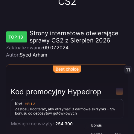
CS2
Strony internetowe otwierające
TOP 13
sprawy CS2 z Sierpień 2026
Zaktualizowano:
09.07.2024
Autor:
Syed Arham
Best choice
11
Kod promocyjny Hypedrop
Kod:
HELLA
Zastosuj kod teraz, aby otrzymać 3 darmowe skrzynki + 5%
bonusu od depozytów gotówkowych
Miesięczne wizyty:
254 300
Bonus