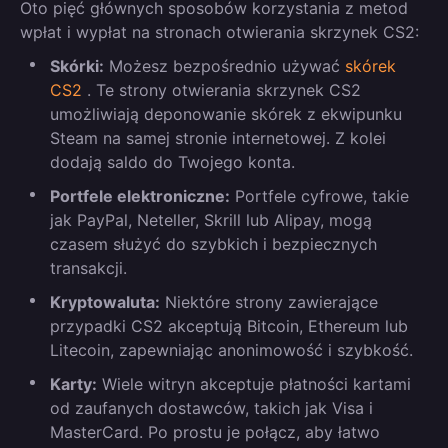
Oto pięć głównych sposobów korzystania z metod
wpłat i wypłat na stronach otwierania skrzynek CS2:
Skórki:
Możesz bezpośrednio używać
skórek
CS2
. Te strony otwierania skrzynek CS2
umożliwiają deponowanie skórek z ekwipunku
Steam na samej stronie internetowej. Z kolei
dodają saldo do Twojego konta.
Portfele elektroniczne:
Portfele cyfrowe, takie
jak PayPal, Neteller, Skrill lub Alipay, mogą
czasem służyć do szybkich i bezpiecznych
transakcji.
Kryptowaluta:
Niektóre strony zawierające
przypadki CS2 akceptują Bitcoin, Ethereum lub
Litecoin, zapewniając anonimowość i szybkość.
Karty:
Wiele witryn akceptuje płatności kartami
od zaufanych dostawców, takich jak Visa i
MasterCard. Po prostu je połącz, aby łatwo