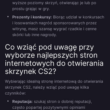
wyższe poziomy skrzyń, otwierając je lub po
prostu grając w gry.
Prezenty i konkursy:
Biorąc udział w konkursach
i losowaniach nagród sponsorowanych przez
witrynę, masz szansę wygrać rzadkie i cenne
skórki lub inne nagrody.
Co wziąć pod uwagę przy
wyborze najlepszych stron
internetowych do otwierania
skrzynek CS2?
Wybierając idealną stronę internetową do otwierania
skrzynek CS2, należy wziąć pod uwagę kilka
czynników:
Reputacja:
szukaj stron o dobrej reputacji,
często popartej pozytywnymi opiniami