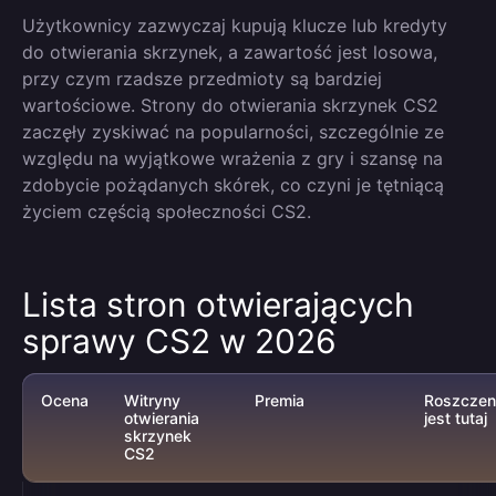
Użytkownicy zazwyczaj kupują klucze lub kredyty
do otwierania skrzynek, a zawartość jest losowa,
przy czym rzadsze przedmioty są bardziej
wartościowe. Strony do otwierania skrzynek CS2
zaczęły zyskiwać na popularności, szczególnie ze
względu na wyjątkowe wrażenia z gry i szansę na
zdobycie pożądanych skórek, co czyni je tętniącą
życiem częścią społeczności CS2.
Lista stron otwierających
sprawy CS2 w 2026
Ocena
Witryny
Premia
Roszczen
otwierania
jest tutaj
skrzynek
CS2