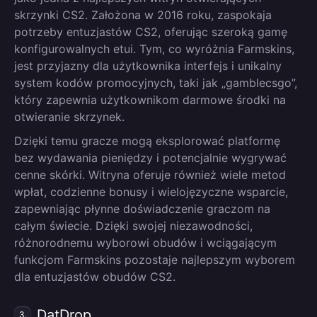
skrzynki CS2. Założona w 2016 roku, zaspokaja
potrzeby entuzjastów CS2, oferując szeroką gamę
konfigurowalnych etui. Tym, co wyróżnia Farmskins,
jest przyjazny dla użytkownika interfejs i unikalny
system kodów promocyjnych, taki jak „gamblecsgo”,
który zapewnia użytkownikom darmowe środki na
otwieranie skrzynek.
Dzięki temu gracze mogą eksplorować platformę
bez wydawania pieniędzy i potencjalnie wygrywać
cenne skórki. Witryna oferuje również wiele metod
wpłat, codzienne bonusy i wielojęzyczne wsparcie,
zapewniając płynne doświadczenie graczom na
całym świecie. Dzięki swojej niezawodności,
różnorodnemu wyborowi obudów i wciągającym
funkcjom Farmskins pozostaje najlepszym wyborem
dla entuzjastów obudów CS2.
DatDrop
3.