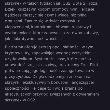
skrzynek w takich tytułach jak CS2, Dota 2 i rdza.
Dzięki kuszącym kodom promocyjnym Hellcase
będziesz cieszyć się czymś więcej niż tylko
gratisami. Zanurz się w świat rozrywki z
ulepszeniami, kontraktami, bitwami o sprawy i
wydarzeniami, które zapewniają zarówno zabawę,
jak i lukratywne możliwości.
Platforma oferuje szereg opcji płatności, w tym
kryptowaluty, zapewniając wygodę wszystkim
użytkownikom. System Hellcase, który można
udowodnić, że jest uczciwy, oraz oceny TrustPilot
potwierdzają jego legalność i zaangażowanie w
przejrzystość. Dzięki codziennym zniżkom na
skrzynki, ekskluzywnym bonusom i angażującej
społeczności Hellcase to Twoja brama do
ekscytujących przygód związanych z otwieraniem
skrzynek w CS2.