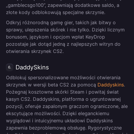
„gamblecsgo100”, zapewniają dodatkowe saldo, a
złote kody odblokowują specjalne skrzynie.
Odkryj różnorodną gamę gier, takich jak bitwy o
sprawy, ulepszenia skórek i nie tylko. Dzięki licznym
bonusom, językom i opcjom wpłat KeyDrop
pozostaje jak dotąd jedną z najlepszych witryn do
otwierania skrzynek CS2.
DaddySkins
6.
Odblokuj spersonalizowane możliwości otwierania
skrzynek w wersji beta CS2 za pomocą
Daddyskins
.
Pożegnaj kosztowne skórki Steam i powitaj świat
kasyn CS2. Daddyskins, platforma o ugruntowanej
pozycji, oferuje zapalonym graczom ograniczone, ale
ekscytujące możliwości. Dzięki eleganckiemu
wyglądowi i intuicyjnemu układowi Daddyskins
zapewnia bezproblemową obsługę. Rygorystyczne