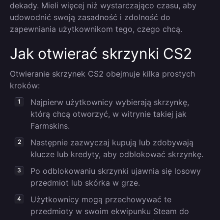
dekady. Mieli więcej niż wystarczająco czasu, aby
udowodnić swoją zasadność i zdolność do
zapewniania użytkownikom tego, czego chcą.
Jak otwierać skrzynki CS2
Otwieranie skrzynek CS2 obejmuje kilka prostych
kroków:
Najpierw użytkownicy wybierają skrzynkę,
którą chcą otworzyć, w witrynie takiej jak
Farmskins.
Następnie zazwyczaj kupują lub zdobywają
klucze lub kredyty, aby odblokować skrzynkę.
Po odblokowaniu skrzynki ujawnia się losowy
przedmiot lub skórka w grze.
Użytkownicy mogą przechowywać te
przedmioty w swoim ekwipunku Steam do