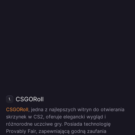
CSGORoll
1.
CSGORoll
, jedna z najlepszych witryn do otwierania
skrzynek w CS2, oferuje elegancki wygląd i
różnorodne uczciwe gry. Posiada technologię
Provably Fair, zapewniającą godną zaufania