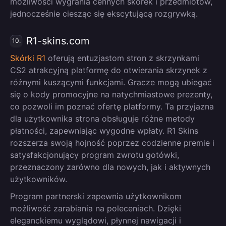
możliwości wygrania cennych skórek i przedmiotów,
jednocześnie ciesząc się ekscytującą rozgrywką.
R1-skins.com
10.
Skórki R1
oferują entuzjastom stron z skrzynkami
CS2 atrakcyjną platformę do otwierania skrzynek z
różnymi kuszącymi funkcjami. Gracze mogą ubiegać
się o kody promocyjne na natychmiastowe prezenty,
co pozwoli im poznać ofertę platformy. Ta przyjazna
dla użytkownika strona obsługuje różne metody
płatności, zapewniając wygodne wpłaty. R1 Skins
rozszerza swoją hojność poprzez codzienne premie i
satysfakcjonujący program zwrotu gotówki,
przeznaczony zarówno dla nowych, jak i aktywnych
użytkowników.
Program partnerski zapewnia użytkownikom
możliwość zarabiania na poleceniach. Dzięki
eleganckiemu wyglądowi, płynnej nawigacji i