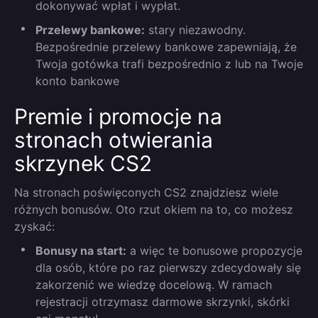
dokonywać wpłat i wypłat.
Przelewy bankowe:
stary niezawodny.
Bezpośrednie przelewy bankowe zapewniają, że
Twoja gotówka trafi bezpośrednio z lub na Twoje
konto bankowe
Premie i promocje na
stronach otwierania
skrzynek CS2
Na stronach poświęconych CS2 znajdziesz wiele
różnych bonusów. Oto rzut okiem na to, co możesz
zyskać:
Bonusy na start:
a więc te bonusowe propozycje
dla osób, które po raz pierwszy zdecydowały się
zakorzenić we wiedzę docelową. W ramach
rejestracji otrzymasz darmowe skrzynki, skórki