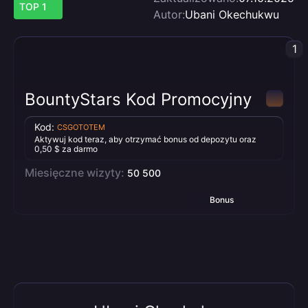
TOP 1
Autor:
Ubani Okechukwu
1
BountyStars Kod Promocyjny
Kod:
CSGOTOTEM
Aktywuj kod teraz, aby otrzymać bonus od depozytu oraz
0,50 $ za darmo
Miesięczne wizyty:
50 500
Bonus