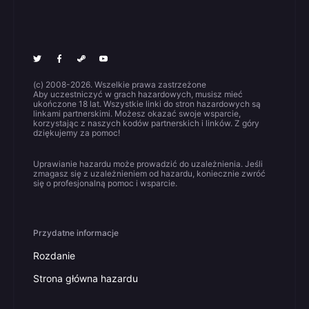
(c) 2008-2026. Wszelkie prawa zastrzeżone
Aby uczestniczyć w grach hazardowych, musisz mieć
ukończone 18 lat. Wszystkie linki do stron hazardowych są
linkami partnerskimi. Możesz okazać swoje wsparcie,
korzystając z naszych kodów partnerskich i linków. Z góry
dziękujemy za pomoc!
Uprawianie hazardu może prowadzić do uzależnienia. Jeśli
zmagasz się z uzależnieniem od hazardu, koniecznie zwróć
się o profesjonalną pomoc i wsparcie.
Przydatne informacje
Rozdanie
Strona główna hazardu