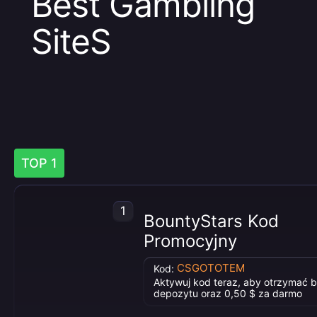
Best Gambling
SiteS
TOP 1
1
BountyStars Kod
Promocyjny
CSGOTOTEM
Kod:
Aktywuj kod teraz, aby otrzymać 
depozytu oraz 0,50 $ za darmo