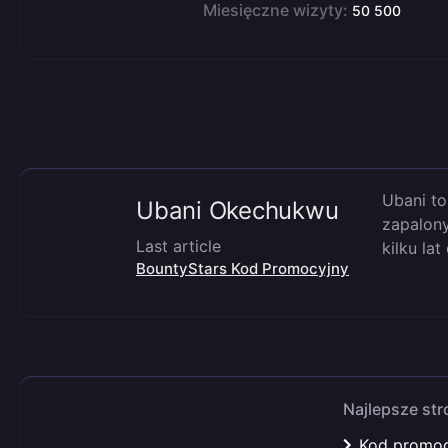
Miesięczne wizyty:
50 500
Ubani to
Ubani Okechukwu
zapalony
Last article
kilku la
BountyStars Kod Promocyjny
Najlepsze st
Kod promoc