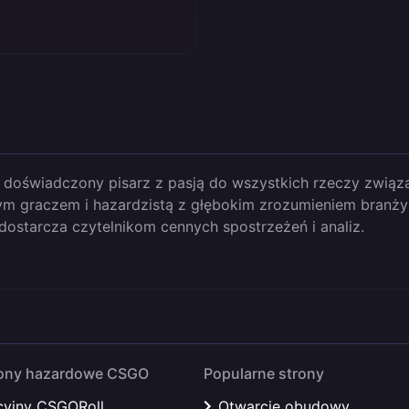
 doświadczony pisarz z pasją do wszystkich rzeczy związ
m graczem i hazardzistą z głębokim zrozumieniem branży gi
t dostarcza czytelnikom cennych spostrzeżeń i analiz.
rony hazardowe CSGO
Popularne strony
yjny CSGORoll
Otwarcie obudowy