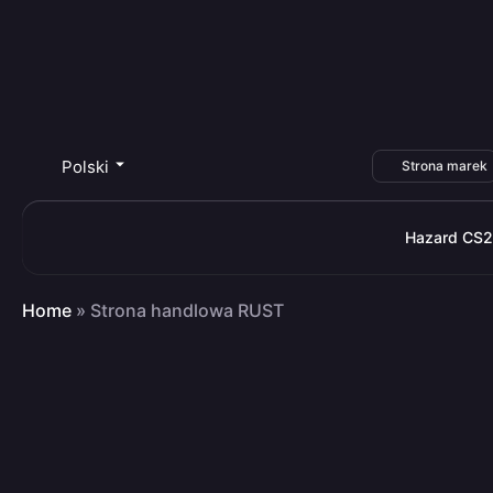
Polski
Strona marek
Hazard CS2
Home
»
Strona handlowa RUST