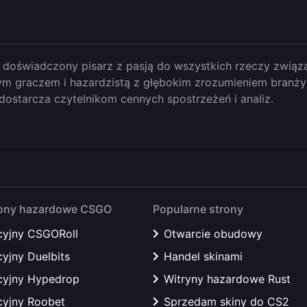
 doświadczony pisarz z pasją do wszystkich rzeczy związ
m graczem i hazardzistą z głębokim zrozumieniem branży gi
t dostarcza czytelnikom cennych spostrzeżeń i analiz.
rony hazardowe CSGO
Popularne strony
yjny CSGORoll
Otwarcie obudowy
yjny Duelbits
Handel skinami
yjny Hypedrop
Witryny hazardowe Rust
yjny Roobet
Sprzedam skiny do CS2