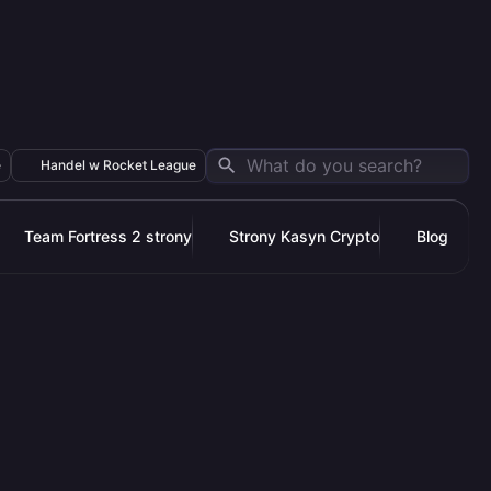
e
Handel w Rocket League
Team Fortress 2 strony
Strony Kasyn Crypto
Blog