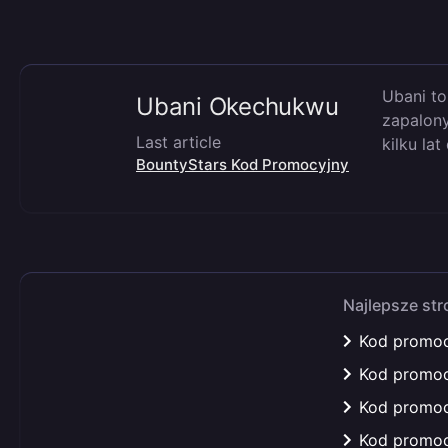
Ubani to
Ubani Okechukwu
zapalony
Last article
kilku la
BountyStars Kod Promocyjny
Najlepsze st
Kod promoc
Kod promoc
Kod promoc
Kod promoc