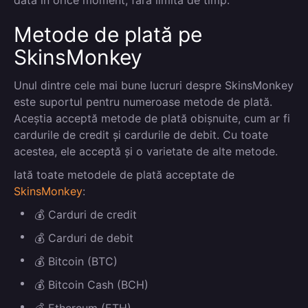
dată în orice moment, fără limită de timp.
Metode de plată pe
SkinsMonkey
Unul dintre cele mai bune lucruri despre SkinsMonkey
este suportul pentru numeroase metode de plată.
Aceștia acceptă metode de plată obișnuite, cum ar fi
cardurile de credit și cardurile de debit. Cu toate
acestea, ele acceptă și o varietate de alte metode.
Iată toate metodele de plată acceptate de
SkinsMonkey
:
💰 Carduri de credit
💰 Carduri de debit
💰 Bitcoin (BTC)
💰 Bitcoin Cash (BCH)