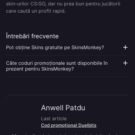
skin-urilor CS:GO, dar nu prea bun pentru jucătorii
care caută un profit rapid.
Întrebări frecvente
Pot obține Skins gratuite pe SkinsMonkey?
Câte coduri promoționale sunt disponibile în
prezent pentru SkinsMonkey?
Anwell Patdu
Last article
Cod promoțional Duelbits