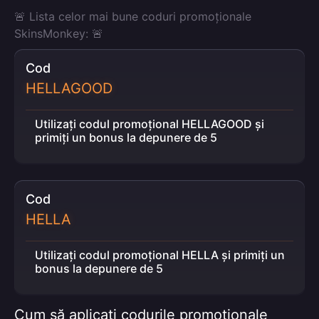
🚨 Lista celor mai bune coduri promoționale
SkinsMonkey: 🚨
Cod
HELLAGOOD
Utilizați codul promoțional HELLAGOOD și
primiți un bonus la depunere de 5
Cod
HELLA
Utilizați codul promoțional HELLA și primiți un
bonus la depunere de 5
Cum să aplicați codurile promoționale