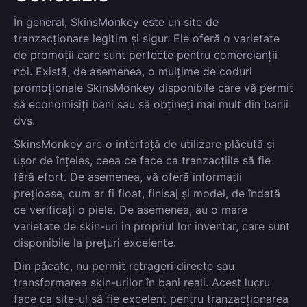
În general, SkinsMonkey este un site de
tranzacționare legitim și sigur. Ele oferă o varietate
de promoții care sunt perfecte pentru comercianții
noi. Există, de asemenea, o mulțime de coduri
promoționale SkinsMonkey disponibile care vă permit
să economisiți bani sau să obțineți mai mult din banii
dvs.
SkinsMonkey are o interfață de utilizare plăcută și
ușor de înțeles, ceea ce face ca tranzacțiile să fie
fără efort. De asemenea, vă oferă informații
prețioase, cum ar fi float, finisaj și model, de îndată
ce verificați o piele. De asemenea, au o mare
varietate de skin-uri în propriul lor inventar, care sunt
disponibile la prețuri excelente.
Din păcate, nu permit retrageri directe sau
transformarea skin-urilor în bani reali. Acest lucru
face ca site-ul să fie excelent pentru tranzacționarea