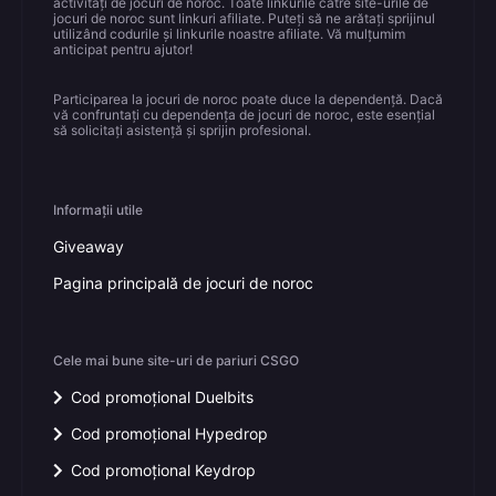
activități de jocuri de noroc. Toate linkurile către site-urile de
jocuri de noroc sunt linkuri afiliate. Puteți să ne arătați sprijinul
utilizând codurile și linkurile noastre afiliate. Vă mulțumim
anticipat pentru ajutor!
Participarea la jocuri de noroc poate duce la dependență. Dacă
vă confruntați cu dependența de jocuri de noroc, este esențial
să solicitați asistență și sprijin profesional.
Informații utile
Giveaway
Pagina principală de jocuri de noroc
Cele mai bune site-uri de pariuri CSGO
Cod promoțional Duelbits
Cod promoțional Hypedrop
Cod promoțional Keydrop