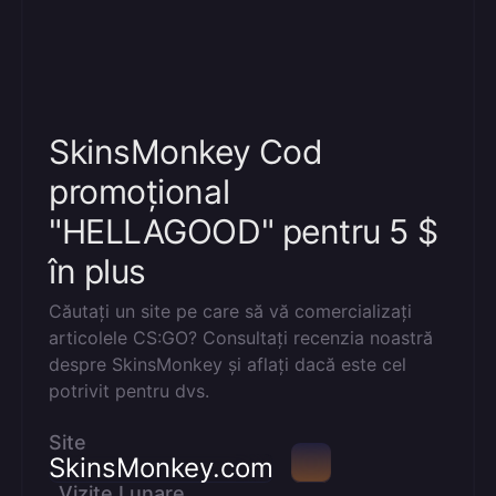
SkinsMonkey Cod
promoțional
"HELLAGOOD" pentru 5 $
în plus
Căutați un site pe care să vă comercializați
articolele CS:GO? Consultați recenzia noastră
despre SkinsMonkey și aflați dacă este cel
potrivit pentru dvs.
Site
SkinsMonkey.com
Vizite Lunare