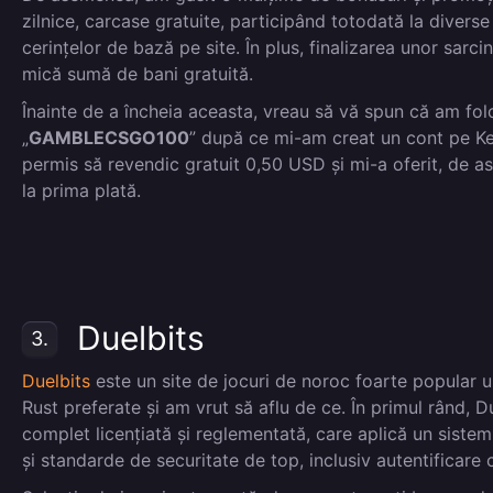
zilnice, carcase gratuite, participând totodată la diverse
cerințelor de bază pe site. În plus, finalizarea unor sarcin
mică sumă de bani gratuită.
Înainte de a încheia aceasta, vreau să vă spun că am fo
„
GAMBLECSGO100
” după ce mi-am creat un cont pe Ke
permis să revendic gratuit 0,50 USD și mi-a oferit, de
la prima plată.
Duelbits
3.
Duelbits
este un site de jocuri de noroc foarte popular un
Rust preferate și am vrut să aflu de ce. În primul rând, D
complet licențiată și reglementată, care aplică un sistem
și standarde de securitate de top, inclusiv autentificare c