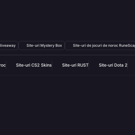
Giveaway
Site-uri Mystery Box
Site-uri de jocuri de noroc RuneSc
roc
Site-uri CS2 Skins
Site-uri RUST
Site-uri Dota 2