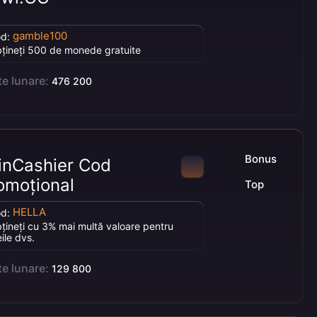
gamble100
d:
țineți 500 de monede gratuite
te lunare:
476 200
Bonus
inCashier Cod
omoțional
Top
HELLA
d:
țineți cu 3% mai multă valoare pentru
eile dvs.
te lunare:
129 800