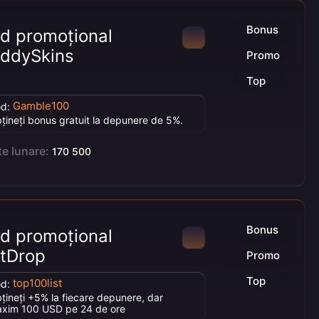
Bonus
d promoțional
ddySkins
Promo
Top
Gamble100
d:
țineți bonus gratuit la depunere de 5%.
te lunare:
170 500
Bonus
d promoțional
tDrop
Promo
Top
top100list
d:
țineți +5% la fiecare depunere, dar
xim 100 USD pe 24 de ore