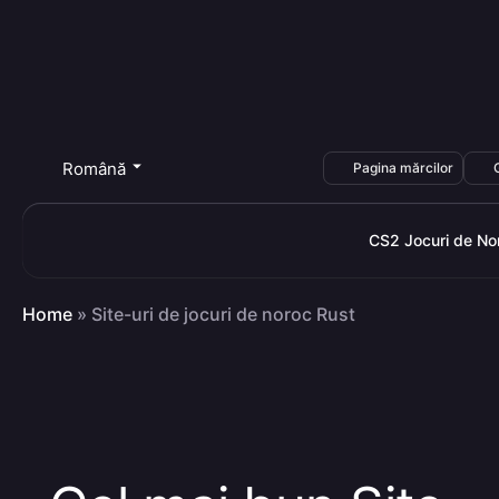
Română
Pagina mărcilor
CS2 Jocuri de No
Home
»
Site-uri de jocuri de noroc Rust