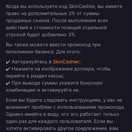
Когда вы используете код SkinCashier, вы имеете
право на дополнительные 3% от суммы
проданных скинов. После выполнения всех
действий к стоимости позиций отдельной
строкой будет добавлено 3%.
Вы также можете ввести промокод при
пополнении баланса. Для этого:
✔️ Авторизуйтесь в
SkinCashier
;
✔️ Нажмите на изображение доллара, чтобы
перейти в раздел кассы;
✔️ При выводе суммы укажите бонусную
комбинацию и активируйте ее.
Если вы будете следовать инструкциям, у вас не
возникнет проблем с использованием промокода.
Однако имейте в виду, что это работает только
один раз для каждого пользователя. Если вы
хотите активировать другое предложение, вам