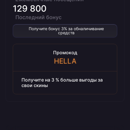
129 800
Последний бонус
Получите бонус 3% за обналичивание
средств
Промокод
HELLA
Получите на 3 % больше выгоды за
свои скины