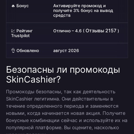
🔥 Бонус
Активируйте промокод и
получите 3% бонус на вывод
средств
Отзывы 2157
💹 Рейтинг
Отлично – 4.6 (
)
Trustpilot
👌 Обновлено
август 2026
Безопасны ли промокоды
SkinCashier?
Промокоды безопасны, так как деятельность
SkinCashier легитимна. Они действительны в
течение определенного периода и заменяются
новыми, когда начинается новая акция. Получите
бонусные комбинации сейчас и используйте их на
популярной платформе. Вы оцените, насколько