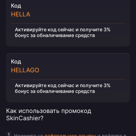
Код
HELLA
Активируйте код сейчас и получите 3%
бонус за обналичивание средств
Код
HELLAGO
Активируйте код сейчас и получите 3%
бонус за обналичивание средств
Как использовать промокод
SkinCashier?
Нажмите на
реферальную ссылку
и войдите в