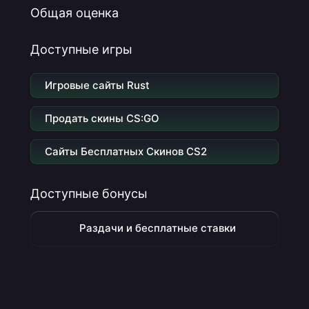
Общая оценка
Доступные игры
Игровые сайты Rust
Продать скины CS:GO
Сайты Бесплатных Скинов CS2
Доступные бонусы
Раздачи и бесплатные ставки