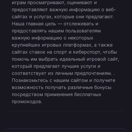
играм просматривают, оценивают и
предоставляют важную информацию о веб-
сайтах и услугах, которые они предлагают.
Наша главная цель — отслеживать и
предоставлять нашим пользователям
важную информацию о некоторых
крупнейших игровых платформах, а также
сайтах ставок на спорт и киберспорт, чтобы
помочь им выбрать идеальный игровой сайт,
который предлагает лучшие услуги и
соответствует их личным предпочтениям. .
Познакомьтесь с нашим сайтом и получите
возможность получать различные бонусы
посредством применения бесплатных
промокодов.