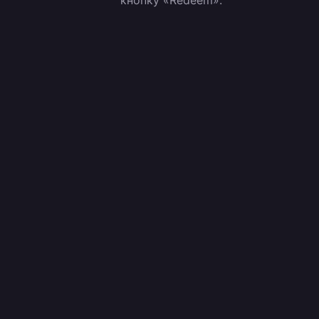
кнопку «Redeem».