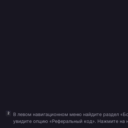
В левом навигационном меню найдите раздел «Бо
увидите опцию «Реферальный код». Нажмите на н