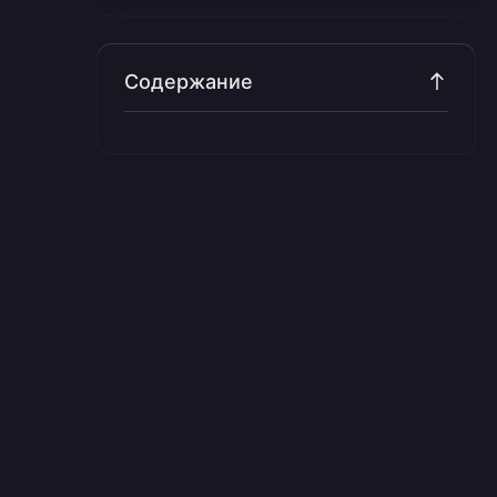
Содержание