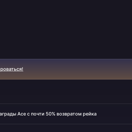
роваться!
аграды Ace с почти 50% возвратом рейка