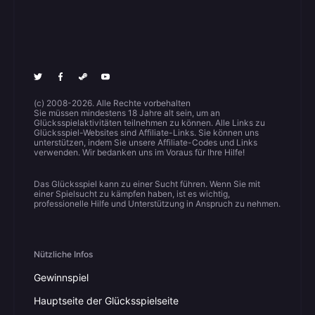
(c) 2008-2026. Alle Rechte vorbehalten
Sie müssen mindestens 18 Jahre alt sein, um an
Glücksspielaktivitäten teilnehmen zu können. Alle Links zu
Glücksspiel-Websites sind Affiliate-Links. Sie können uns
unterstützen, indem Sie unsere Affiliate-Codes und Links
verwenden. Wir bedanken uns im Voraus für Ihre Hilfe!
Das Glücksspiel kann zu einer Sucht führen. Wenn Sie mit
einer Spielsucht zu kämpfen haben, ist es wichtig,
professionelle Hilfe und Unterstützung in Anspruch zu nehmen.
Nützliche Infos
Gewinnspiel
Hauptseite der Glücksspielseite