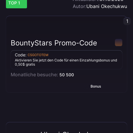
TOP 1
Autor:
Ubani Okechukwu
1
BountyStars Promo-Code
Code:
CSGOTOTEM
Aktivieren Sie jetzt den Code für einen Einzahlungsbonus und
0,50$ gratis
Monatliche besuche:
50 500
Bonus