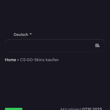
Deutsch
Home
»
CS:GO-Skins kaufen
Aktualisiert:
07.10.2025