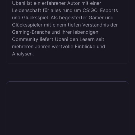
Ubani ist ein erfahrener Autor mit einer
Leidenschaft für alles rund um CS:GO, Esports
und Glücksspiel. Als begeisterter Gamer und
Glücksspieler mit einem tiefen Verständnis der
Gaming-Branche und ihrer lebendigen
Community liefert Ubani den Lesern seit
mehreren Jahren wertvolle Einblicke und
Analysen.