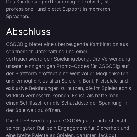
Das Kundensupportteam reagiert schnell, ist
professionell und bietet Support in mehreren
Sprachen.
Abschluss
CSGOBig bietet eine überzeugende Kombination aus
spannender Unterhaltung und einer
vertrauenswürdigen Spielumgebung. Die Verwendung
unserer einzigartigen Promo-Codes für CSGOBig auf
der Plattform eröffnet eine Welt voller Möglichkeiten
und ermöglicht es allen Spielern, Boni, Freispiele und
exklusive Belohnungen zu nutzen, die ihr Spielerlebnis
wirklich verbessern können. Es ist, als hätte man
einen Schlüssel, um die Schatzkiste der Spannung in
der Spielwelt zu öffnen.
Die Site-Bewertung von CSGOBig.com unterstreicht
seinen guten Ruf, sein Engagement für Sicherheit und
eine breite Palette an Spielen, darunter Jackpot,