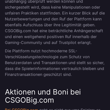
unabhängig überprüft werden können und
sichergestellt wird, dass keine Manipulationen oder
unfairen Praktiken stattfinden. Ein kurzer Blick auf die
Nutzerbewertungen und den Ruf der Plattform kann
ebenfalls Aufschluss über ihre Legitimität geben.
CSGOBig.com hat eine beträchtliche Anhängerschaft
und einen weitgehend positiven Ruf innerhalb der
Gaming-Community und auf Trustpilot erlangt.
Die Plattform nutzt hochmoderne SSL-
Verschlüsselungstechnologie zum Schutz von
Benutzerdaten und Transaktionen und stellt so sicher,
dass die Spielerinformationen vertraulich bleiben und
Finanztransaktionen geschützt sind.
Aktionen und Boni bei
CSGOBig.com