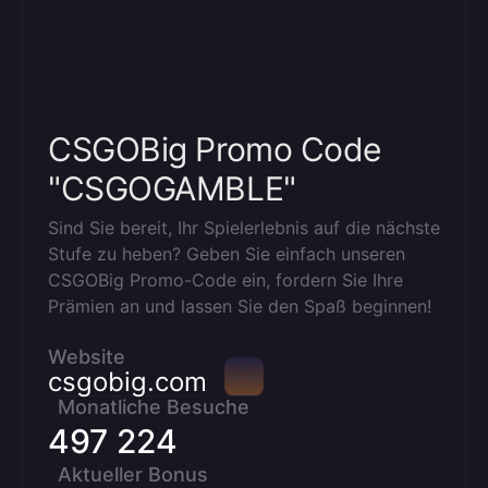
CSGOBig Promo Code
"CSGOGAMBLE"
Sind Sie bereit, Ihr Spielerlebnis auf die nächste
Stufe zu heben? Geben Sie einfach unseren
CSGOBig Promo-Code ein, fordern Sie Ihre
Prämien an und lassen Sie den Spaß beginnen!
Website
csgobig.com
Monatliche Besuche
497 224
Aktueller Bonus