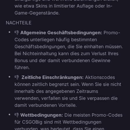
wie etwa Skins in limitierter Auflage oder In-
Game-Gegenstände.
NACHTEILE
👎
Allgemeine Geschäftsbedingungen:
Promo-
Codes unterliegen häufig bestimmten
Geschäftsbedingungen, die Sie einhalten müssen.
Bei Nichteinhaltung kann dies zum Verlust Ihres
Bonus und der damit verbundenen Gewinne
führen.
👎
​​​​​​​​ Zeitliche Einschränkungen:
Aktionscodes
können zeitlich begrenzt sein. Wenn Sie sie nicht
innerhalb des angegebenen Zeitraums
verwenden, verfallen sie und Sie verpassen die
damit verbundenen Vorteile.
👎​​​​​​​
Wettbedingungen:
Die meisten Promo-Codes
für CSGOBig sind mit Wettbedingungen
verbunden, was bedeutet, dass Sie einen