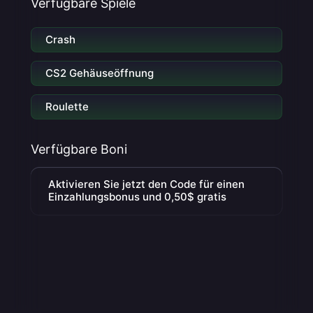
Verfügbare Spiele
Crash
CS2 Gehäuseöffnung
Roulette
Verfügbare Boni
Aktivieren Sie jetzt den Code für einen
Einzahlungsbonus und 0,50$ gratis