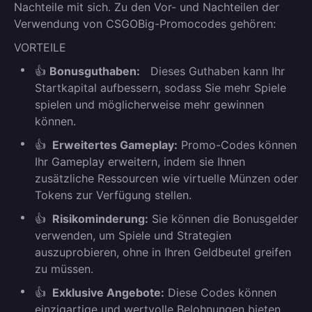
Nachteile mit sich. Zu den Vor- und Nachteilen der
Verwendung von CSGOBig-Promocodes gehören:
VORTEILE
👍
Bonusguthaben:
Dieses Guthaben kann Ihr
Startkapital aufbessern, sodass Sie mehr Spiele
spielen und möglicherweise mehr gewinnen
können.
👍
​​​​​​​ Erweitertes Gameplay:
Promo-Codes können
Ihr Gameplay erweitern, indem sie Ihnen
zusätzliche Ressourcen wie virtuelle Münzen oder
Tokens zur Verfügung stellen.
👍
​​​​​​​ Risikominderung:
Sie können die Bonusgelder
verwenden, um Spiele und Strategien
auszuprobieren, ohne in Ihren Geldbeutel greifen
zu müssen.
👍
​​​​​​​ Exklusive Angebote:
Diese Codes können
einzigartige und wertvolle Belohnungen bieten,