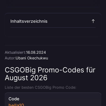
Inhaltsverzeichnis
Aktualisiert:
16.08.2024
Autor:
Ubani Okechukwu
CSGOBig Promo-Codes für
August 2026
Liste der besten CSGOBig Promo Code:
Code
hella10