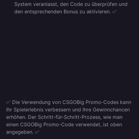
System veranlasst, den Code zu überprüfen und
den entsprechenden Bonus zu aktivieren. ✅
✅ Die Verwendung von CSGOBig Promo-Codes kann
Ihr Spielerlebnis verbessern und Ihre Gewinnchancen
erhöhen. Der Schritt-für-Schritt-Prozess, wie man
einen CSGOBig Promo-Code verwendet, ist oben
angegeben. ✅