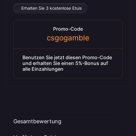
Erhalten Sie 3 kostenlose Etuis
Promo-Code
csgogamble
Benutzen Sie jetzt diesen Promo-Code
und erhalten Sie einen 5%-Bonus auf
alle Einzahlungen
Gesamtbewertung