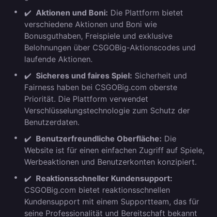
✔️
​​​​​​​ Aktionen und Boni:
Die Plattform bietet
verschiedene Aktionen und Boni wie
Bonusguthaben, Freispiele und exklusive
Belohnungen über CSGOBig-Aktionscodes und
laufende Aktionen.
✔️
​​​​​​​ Sicheres und faires Spiel:
Sicherheit und
Fairness haben bei CSGOBig.com oberste
Priorität. Die Plattform verwendet
Verschlüsselungstechnologie zum Schutz der
Benutzerdaten.
✔️
​​​​​​​ Benutzerfreundliche Oberfläche:
Die
Website ist für einen einfachen Zugriff auf Spiele,
Werbeaktionen und Benutzerkonten konzipiert.
✔️
​​​​​​​ Reaktionsschneller Kundensupport:
CSGOBig.com bietet reaktionsschnellen
Kundensupport mit einem Supportteam, das für
seine Professionalität und Bereitschaft bekannt