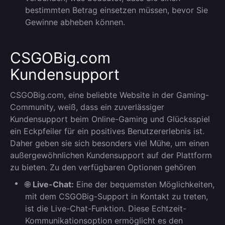
bestimmten Betrag einsetzen müssen, bevor Sie
Gewinne abheben können.
CSGOBig.com
Kundensupport
CSGOBig.com, eine beliebte Website in der Gaming-
Community, weiß, dass ein zuverlässiger
Kundensupport beim Online-Gaming und Glücksspiel
ein Eckpfeiler für ein positives Benutzererlebnis ist.
Daher geben sie sich besonders viel Mühe, um einen
außergewöhnlichen Kundensupport auf der Plattform
zu bieten. Zu den verfügbaren Optionen gehören
🌐
Live-Chat:
Eine der bequemsten Möglichkeiten,
mit dem CSGOBig-Support in Kontakt zu treten,
ist die Live-Chat-Funktion. Diese Echtzeit-
Kommunikationsoption ermöglicht es den