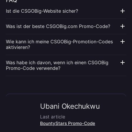
FAQ
Ist die CSGOBig-Website sicher?
Was ist der beste CSGOBig.com Promo-Code?
Wie kann ich meine CSGOBig-Promotion-Codes
aktivieren?
Was habe ich davon, wenn ich einen CSGOBig
Promo-Code verwende?
Ubani Okechukwu
Last article
BountyStars Promo-Code