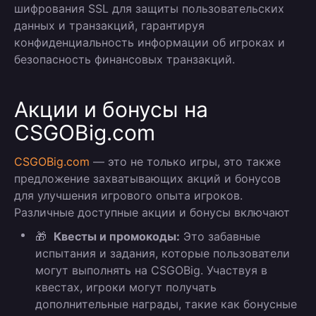
шифрования SSL для защиты пользовательских
данных и транзакций, гарантируя
конфиденциальность информации об игроках и
безопасность финансовых транзакций.
Акции и бонусы на
CSGOBig.com
CSGOBig.com
— это не только игры, это также
предложение захватывающих акций и бонусов
для улучшения игрового опыта игроков.
Различные доступные акции и бонусы включают
🎁
Квесты и промокоды:
Это забавные
испытания и задания, которые пользователи
могут выполнять на CSGOBig. Участвуя в
квестах, игроки могут получать
дополнительные награды, такие как бонусные