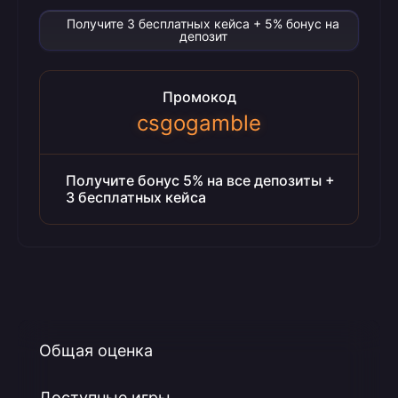
Получите 3 бесплатных кейса + 5% бонус на
депозит
Промокод
csgogamble
Получите бонус 5% на все депозиты +
3 бесплатных кейса
Общая оценка
Доступные игры