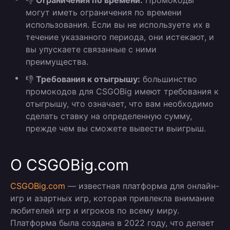
👎​​​​​​​​
Ограничения по времени:
Промокоды
могут иметь ограничения по времени
использования. Если вы не используете их в
течение указанного периода, они истекают, и
вы упускаете связанные с ними
преимущества.
👎​​​​​​​
Требования к отыгрышу:
большинство
промокодов для CSGOBig имеют требования к
отыгрышу, что означает, что вам необходимо
сделать ставку на определенную сумму,
прежде чем вы сможете вывести выигрыш.
О CSGOBig.com
CSGOBig.com
— известная платформа для онлайн-
игр и азартных игр, которая привлекла внимание
любителей игр и игроков по всему миру.
Платформа была создана в 2022 году, что делает