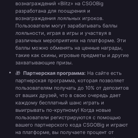
вознаграждений «Blitz» на CSGOBig
разработана для поощрения и
вознаграждения лояльных игроков.
Пользователи могут зарабатывать баллы
лояльности, играя в игры и участвуя в
различных мероприятиях на платформе. Эти
баллы можно обменять на ценные награды,
такие как скины, игровые предметы и другие
захватывающие призы.
🎁
​​​​​​​ Партнерская программа:
На сайте есть
партнерская программа, которая позволяет
пользователям получать до 10% от депозитов
от ваших друзей, что в свою очередь дает
каждому бесплатный шанс играть и
выигрывать по-крупному! Когда новые
пользователи регистрируются с помощью
вашего партнерского кода CSGOBig и играют
на платформе, вы получаете процент от