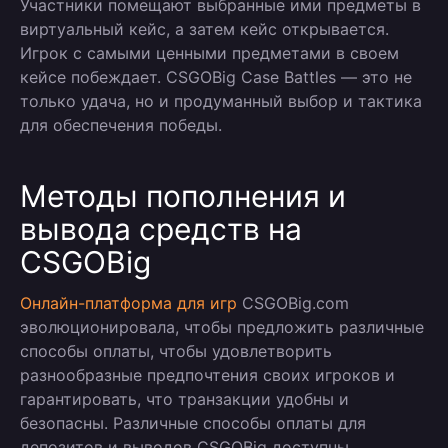
Участники помещают выбранные ими предметы в
виртуальный кейс, а затем кейс открывается.
Игрок с самыми ценными предметами в своем
кейсе побеждает. CSGOBig Case Battles — это не
только удача, но и продуманный выбор и тактика
для обеспечения победы.
Методы пополнения и
вывода средств на
CSGOBig
Онлайн-платформа для игр
CSGOBig.com
эволюционировала, чтобы предложить различные
способы оплаты, чтобы удовлетворить
разнообразные предпочтения своих игроков и
гарантировать, что транзакции удобны и
безопасны. Различные способы оплаты для
депозитов и выводов CSGOBig доступны,