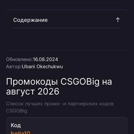
Содержание
Обновлено:
16.08.2024
Автор:
Ubani Okechukwu
Промокоды CSGOBig на
август 2026
Список лучших промо- и партнерских кодов
CSGOBig:
Код
hella10