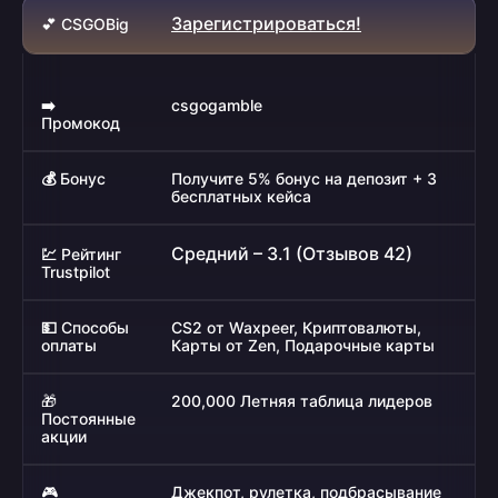
Зарегистрироваться!
💕 CSGOBig
➡️
csgogamble
Промокод
💰
Бонус
Получите 5% бонус на депозит + 3
бесплатных кейса
Средний – 3.1 (Отзывов 42)
💹
Рейтинг
Trustpilot
💵
Способы
CS2 от Waxpeer, Криптовалюты,
оплаты
Карты от Zen, Подарочные карты
🎁
200,000 Летняя таблица лидеров
Постоянные
акции
🎮
Джекпот, рулетка, подбрасывание