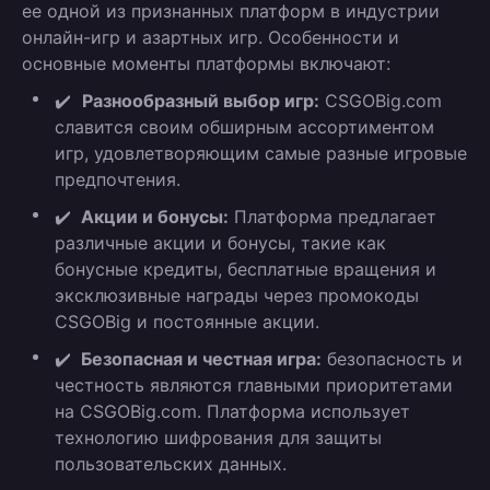
ее одной из признанных платформ в индустрии
онлайн-игр и азартных игр. Особенности и
основные моменты платформы включают:
✔️
Разнообразный выбор игр:
CSGOBig.com
славится своим обширным ассортиментом
игр, удовлетворяющим самые разные игровые
предпочтения.
✔️
​​​​​​​ Акции и бонусы:
Платформа предлагает
различные акции и бонусы, такие как
бонусные кредиты, бесплатные вращения и
эксклюзивные награды через промокоды
CSGOBig и постоянные акции.
✔️
​​​​​​​ Безопасная и честная игра:
безопасность и
честность являются главными приоритетами
на CSGOBig.com. Платформа использует
технологию шифрования для защиты
пользовательских данных.