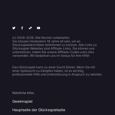
(c) 2008-2026. Alle Rechte vorbehalten
Sie müssen mindestens 18 Jahre alt sein, um an
Glücksspielaktivitäten teilnehmen zu können. Alle Links zu
Glücksspiel-Websites sind Affiliate-Links. Sie können uns
unterstützen, indem Sie unsere Affiliate-Codes und Links
verwenden. Wir bedanken uns im Voraus für Ihre Hilfe!
Das Glücksspiel kann zu einer Sucht führen. Wenn Sie mit
einer Spielsucht zu kämpfen haben, ist es wichtig,
professionelle Hilfe und Unterstützung in Anspruch zu nehmen.
Nützliche Infos
Gewinnspiel
Hauptseite der Glücksspielseite