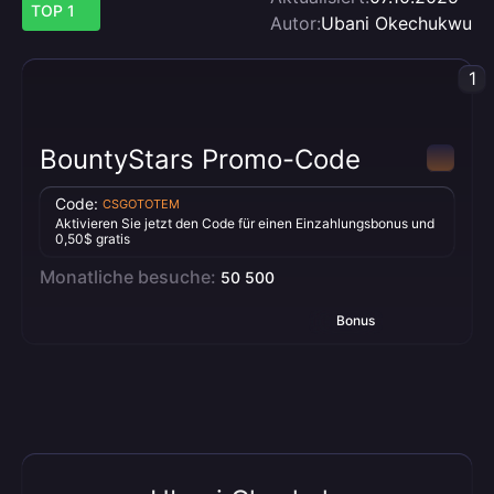
TOP 1
Autor:
Ubani Okechukwu
1
BountyStars Promo-Code
Code:
CSGOTOTEM
Aktivieren Sie jetzt den Code für einen Einzahlungsbonus und
0,50$ gratis
Monatliche besuche:
50 500
Bonus