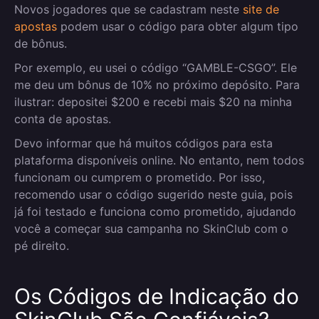
Novos jogadores que se cadastram neste
site de
apostas
podem usar o código para obter algum tipo
de bônus.
Por exemplo, eu usei o código “
GAMBLE-CSGO
”. Ele
me deu um bônus de 10% no próximo depósito. Para
ilustrar: depositei $200 e recebi mais $20 na minha
conta de apostas.
Devo informar que há muitos códigos para esta
plataforma disponíveis online. No entanto, nem todos
funcionam ou cumprem o prometido. Por isso,
recomendo usar o código sugerido neste guia, pois
já foi testado e funciona como prometido, ajudando
você a começar sua campanha no SkinClub com o
pé direito.
Os Códigos de Indicação do