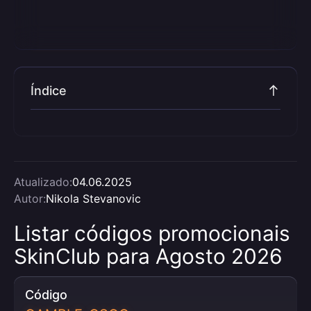
Índice
Atualizado:
04.06.2025
Autor:
Nikola Stevanovic
Listar códigos promocionais
SkinClub para Agosto 2026
Código