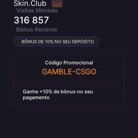
Skin.Club
Visitas Mensais
316 857
Bónus Recente
BÔNUS DE 10% NO SEU DEPÓSITO
Código Promocional
GAMBLE-CSGO
Ganhe +10% de bônus no seu
pagamento