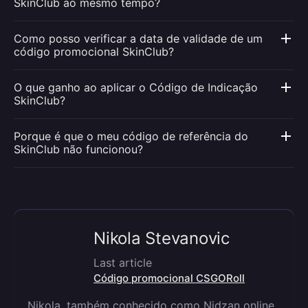
SkinClub ao mesmo tempo?
Como posso verificar a data de validade de um
código promocional SkinClub?
O que ganho ao aplicar o Código de Indicação
SkinClub?
Porque é que o meu código de referência do
SkinClub não funcionou?
Nikola Stevanovic
Last article
Código promocional CSGORoll
Nikola, também conhecido como Nidzan online,