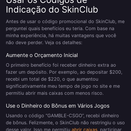
Indicação do SkinClub
Antes de usar o código promocional do SkinClub, me
perguntei quais benefícios eu teria. Com base na
minha experiência, há muitas vantagens que você
não deve perder. Veja os detalhes:
Aumente o Orçamento Inicial
O primeiro benefício foi receber dinheiro extra ao
fazer um depósito. Por exemplo, ao depositar $200,
recebi um total de $220, o que aumentou
significativamente meu tempo de jogo no site e me
permitiu abrir mais caixas com menos risco.
Use o Dinheiro do Bônus em Vários Jogos
Usando o código “
GAMBLE-CSGO
”, recebi dinheiro
de bônus. Felizmente, o SkinClub não restringiu o uso
desse valor. Isso me permitiu
abrir caixas
, participar