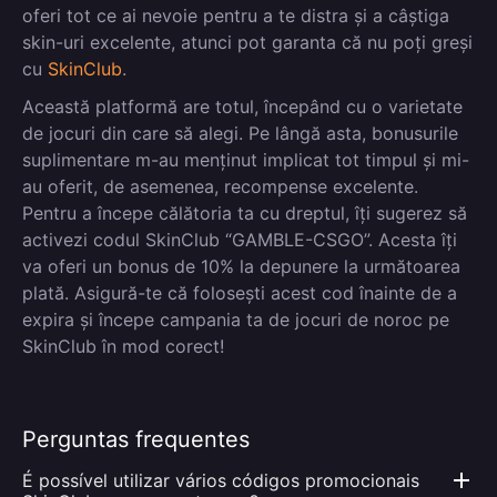
oferi tot ce ai nevoie pentru a te distra și a câștiga
skin-uri excelente, atunci pot garanta că nu poți greși
cu
SkinClub
.
Această platformă are totul, începând cu o varietate
de jocuri din care să alegi. Pe lângă asta, bonusurile
suplimentare m-au menținut implicat tot timpul și mi-
au oferit, de asemenea, recompense excelente.
Pentru a începe călătoria ta cu dreptul, îți sugerez să
activezi codul SkinClub “
GAMBLE-CSGO
”. Acesta îți
va oferi un bonus de 10% la depunere la următoarea
plată. Asigură-te că folosești acest cod înainte de a
expira și începe campania ta de jocuri de noroc pe
SkinClub în mod corect!
Perguntas frequentes
É possível utilizar vários códigos promocionais