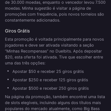
de 30.000 moedas, enquanto o vencedor levou 7.500
moedas. Minha sugestão é visitar a página de
promoções com frequência, pois novos torneios são
constantemente adicionados.
Giros Grátis
Esta promoção é voltada principalmente para novos
jogadores e deve ser ativada visitando a seção
“Minhas Recompensas” no Duelbits. Após depositar
$20, esta oferta foi ativada. Tive que escolher entre
uma das três opções:
Apostar $50 e receber 25 giros grátis
Apostar $250 e receber 125 giros grátis
Apostar $500 e receber 250 giros grátis
Na página da promoção, também encontrei uma lista
de slots elegíveis, incluindo alguns dos títulos mais
populares do mercado atualmente, como Big Bass