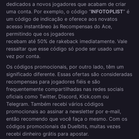
dedicados a novos jogadores que acabam de criar
uma conta. Por exemplo, o código “
INFOTOPLIST
” é
um código de indicação e oferece aos novatos
acesso instantâneo às Recompensas do Ace,
permitindo que os jogadores
recebam até 50% de rakeback
imediatamente. Vale
ressaltar que esse código só pode ser usado uma
vez por conta.
Os códigos promocionais, por outro lado, têm um
significado diferente. Essas ofertas são consideradas
recompensas para jogadores fiéis e são
frequentemente compartilhadas nas redes sociais
oficiais como Twitter, Discord, Kick.com ou
Telegram. Também recebi vários códigos
promocionais ao assinar a newsletter por e-mail,
então recomendo que você faça o mesmo. Com os
códigos promocionais da Duelbits, muitas vezes
recebi dinheiro grátis para apostar.