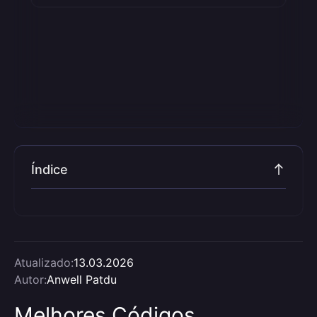
Índice
Atualizado:
13.03.2026
Autor:
Anwell Patdu
Melhores Códigos