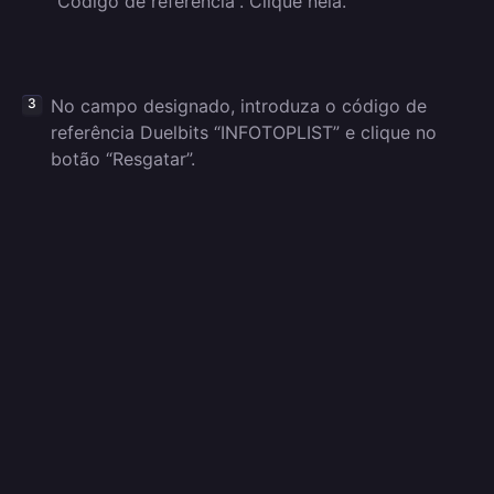
“Código de referência”. Clique nela.
No campo designado, introduza o código de
referência Duelbits “INFOTOPLIST” e clique no
botão “Resgatar”.