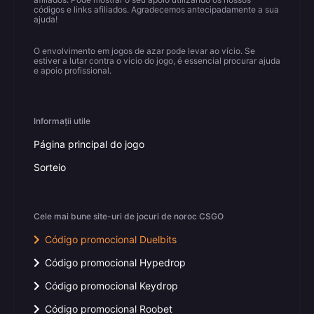
códigos e links afiliados. Agradecemos antecipadamente a sua
ajuda!
O envolvimento em jogos de azar pode levar ao vício. Se
estiver a lutar contra o vício do jogo, é essencial procurar ajuda
e apoio profissional.
Informații utile
Página principal do jogo
Sorteio
Cele mai bune site-uri de jocuri de noroc CSGO
Código promocional Duelbits
Código promocional Hypedrop
Código promocional Keydrop
Código promocional Roobet