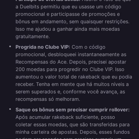
a Duelbits permitiu que eu usasse um código
promocional e participasse de promoções e
bônus em andamento, sem quaisquer restrições.
Isso me ajudou a ganhar ainda mais moedas
gratuitamente.
Progrida no Clube VIP:
Com o código
promocional, desbloqueei instantaneamente as
Recompensas do Ace. Depois, precisei apostar
200 moedas para progredir no Clube VIP. Isso
aumentou o valor total de rakeback que eu podia
receber. Tenha em mente que há muitos níveis a
serem superados e, conforme você avança, as
recompensas só melhoram.
Saque os bônus sem precisar cumprir rollover:
Após acumular rakeback suficiente, posso
coletar essas moedas, que são transferidas para
minha carteira de apostas. Depois, esses fundos