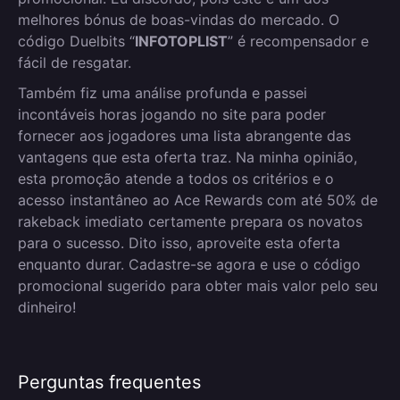
melhores bónus de boas-vindas do mercado. O
código Duelbits “
INFOTOPLIST
” é recompensador e
fácil de resgatar.
Também fiz uma análise profunda e passei
incontáveis horas jogando no site para poder
fornecer aos jogadores uma lista abrangente das
vantagens que esta oferta traz. Na minha opinião,
esta promoção atende a todos os critérios e o
acesso instantâneo ao Ace Rewards com até 50% de
rakeback imediato certamente prepara os novatos
para o sucesso. Dito isso, aproveite esta oferta
enquanto durar. Cadastre-se agora e use o código
promocional sugerido para obter mais valor pelo seu
dinheiro!
Perguntas frequentes