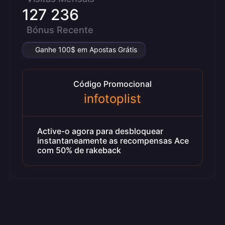
127 236
Bónus Recente
Ganhe 100$ em Apostas Grátis
Código Promocional
infotoplist
Active-o agora para desbloquear
instantaneamente as recompensas Ace
com 50% de rakeback