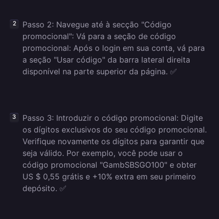
Passo 2: Navegue até à secção "Código
promocional": Vá para a seção de código
promocional: Após o login em sua conta, vá para
a seção "Usar código" da barra lateral direita
disponível na parte superior da página. ✅
Passo 3: Introduzir o código promocional: Digite
os dígitos exclusivos do seu código promocional.
Verifique novamente os dígitos para garantir que
seja válido. Por exemplo, você pode usar o
código promocional "GambSBSGO100" e obter
US $ 0,55 grátis e +10% extra em seu primeiro
depósito. ✅