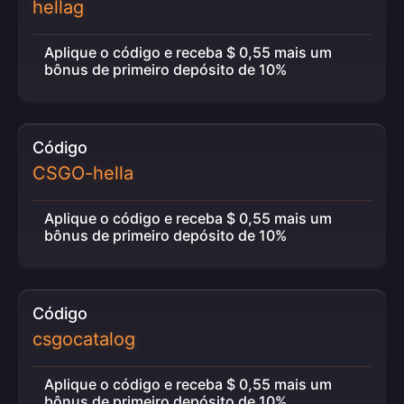
hellag
Aplique o código e receba $ 0,55 mais um
bônus de primeiro depósito de 10%
Código
CSGO-hella
Aplique o código e receba $ 0,55 mais um
bônus de primeiro depósito de 10%
Código
csgocatalog
Aplique o código e receba $ 0,55 mais um
bônus de primeiro depósito de 10%