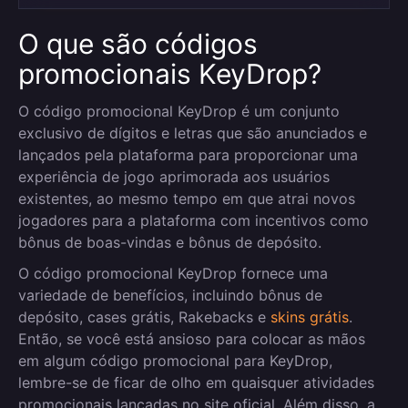
O que são códigos
promocionais KeyDrop?
O código promocional KeyDrop é um conjunto
exclusivo de dígitos e letras que são anunciados e
lançados pela plataforma para proporcionar uma
experiência de jogo aprimorada aos usuários
existentes, ao mesmo tempo em que atrai novos
jogadores para a plataforma com incentivos como
bônus de boas-vindas e bônus de depósito.
O código promocional KeyDrop fornece uma
variedade de benefícios, incluindo bônus de
depósito, cases grátis, Rakebacks e
skins grátis
.
Então, se você está ansioso para colocar as mãos
em algum código promocional para KeyDrop,
lembre-se de ficar de olho em quaisquer atividades
promocionais lançadas no site oficial. Além disso, a