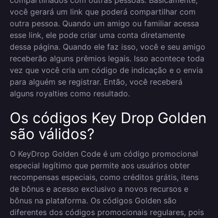
compartilhados com outras pessoas. Basicamente,
você gerará um link que poderá compartilhar com
outra pessoa. Quando um amigo ou familiar acessa
esse link, ele pode criar uma conta diretamente
dessa página. Quando ele faz isso, você e seu amigo
receberão alguns prêmios legais. Isso acontece toda
vez que você cria um código de indicação e o envia
para alguém se registrar. Então, você receberá
alguns royalties como resultado.
Os códigos Key Drop Golden
são válidos?
O KeyDrop Golden Code é um código promocional
especial legítimo que permite aos usuários obter
recompensas especiais, como créditos grátis, itens
de bônus e acesso exclusivo a novos recursos e
bônus na plataforma. Os códigos Golden são
diferentes dos códigos promocionais regulares, pois