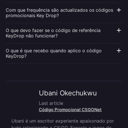
Com que frequência são actualizados os códigos
promocionais Key Drop?
O que devo fazer se o código de referência
KeyDrop não funcionar?
O que é que recebo quando aplico o código
KeyDrop?
Ubani Okechukwu
Last article
Código Promocional CSGONet
Ubani é um escritor experiente apaixonado por
tudo relacionado a CS:GO, Esports e jogos de