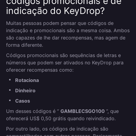
códigos promocionais e de
indicação do KeyDrop?
Muitas pessoas podem pensar que códigos de
indicação e promocionais são a mesma coisa. Ambos
são capazes de lhe dar recompensas, mas agem de
forma diferente.
Códigos promocionais são sequências de letras e
números que podem ser ativados no KeyDrop para
oferecer recompensas como:
Rotaciona
Dinheiro
Casos
Um desses códigos é “
GAMBLECSGO100
”, que
oferecerá US$ 0,50 grátis quando reivindicado.
Por outro lado, os códigos de indicação são