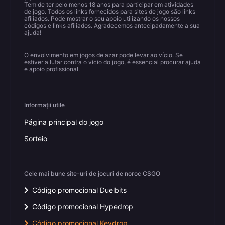
Tem de ter pelo menos 18 anos para participar em atividades
de jogo. Todos os links fornecidos para sites de jogo são links
afiliados. Pode mostrar o seu apoio utilizando os nossos
códigos e links afiliados. Agradecemos antecipadamente a sua
ajuda!
O envolvimento em jogos de azar pode levar ao vício. Se
estiver a lutar contra o vício do jogo, é essencial procurar ajuda
e apoio profissional.
Informații utile
Página principal do jogo
Sorteio
Cele mai bune site-uri de jocuri de noroc CSGO
Código promocional Duelbits
Código promocional Hypedrop
Código promocional Keydrop