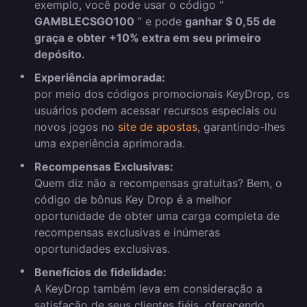
exemplo, você pode usar o código “
GAMBLECSGO100
” e pode
ganhar $ 0,55 de
graça e obter +10% extra em seu primeiro
depósito.
Experiência aprimorada:
por meio dos códigos promocionais KeyDrop, os
usuários podem acessar recursos especiais ou
novos jogos no
site de apostas
, garantindo-lhes
uma experiência aprimorada.
Recompensas Exclusivas:
Quem diz não a recompensas gratuitas? Bem, o
código de bônus Key Drop é a melhor
oportunidade de obter uma carga completa de
recompensas exclusivas e inúmeras
oportunidades exclusivas.
Benefícios de fidelidade:
A KeyDrop também leva em consideração a
satisfação de seus clientes fiéis, oferecendo