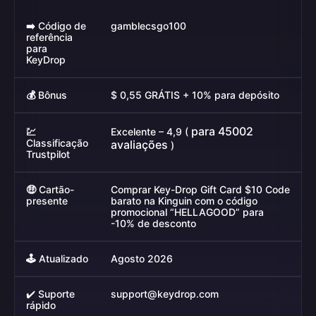
➡️
Código de
gamblecsgo100
referência
para
KeyDrop
💰
Bônus
$ 0,55 GRÁTIS + 10% para depósito
para 45002
💹
Excelente – 4,9 (
Classificação
avaliações
)
Trustpilot
🤑
Cartão-
Comprar Key-Drop Gift Card $10 Code
presente
barato na Kinguin com o código
promocional “HELLAGOOD” para
-10% de desconto
🕹️
Atualizado
Agosto 2026
✔️ Suporte
support@keydrop.com
rápido