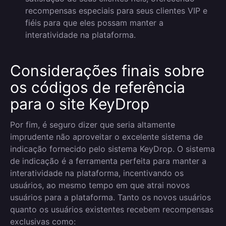
recompensas especiais para seus clientes VIP e
fiéis para que eles possam manter a
interatividade na plataforma.
Considerações finais sobre
os códigos de referência
para o site KeyDrop
Por fim, é seguro dizer que seria altamente
imprudente não aproveitar o excelente sistema de
indicação fornecido pelo sistema KeyDrop. O sistema
de indicação é a ferramenta perfeita para manter a
interatividade na plataforma, incentivando os
usuários, ao mesmo tempo em que atrai novos
usuários para a plataforma. Tanto os novos usuários
quanto os usuários existentes recebem recompensas
exclusivas como: