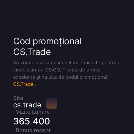
Cod promoțional
CS.Trade
Vă vom ajuta să găsiți cel mai bun site pentru a
vinde skin-uri CS:GO. Profită de oferte
excelente și nu uita de codul promoțional
CS.Trade
.
Site
cs.trade
Vizite Lunare
365 400
Bonus recent