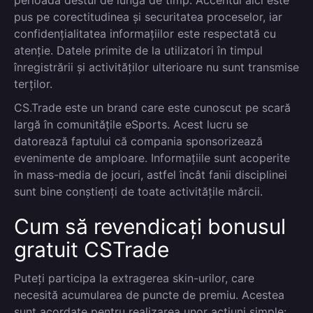
perioadă destul de lungă de timp. Accentul aici este
pus pe corectitudinea și securitatea proceselor, iar
confidențialitatea informațiilor este respectată cu
atenție. Datele primite de la utilizatori în timpul
înregistrării și activităților ulterioare nu sunt transmise
terților.
CS.Trade este un brand care este cunoscut pe scară
largă în comunitățile eSports. Acest lucru se
datorează faptului că compania sponsorizează
evenimente de amploare. Informațiile sunt acoperite
în mass-media de jocuri, astfel încât fanii disciplinei
sunt bine conștienți de toate activitățile mărcii.
Cum să revendicați bonusul
gratuit CSTrade
Puteți participa la extragerea skin-urilor, care
necesită acumularea de puncte de premiu. Acestea
sunt acordate pentru realizarea unor acțiuni simple: