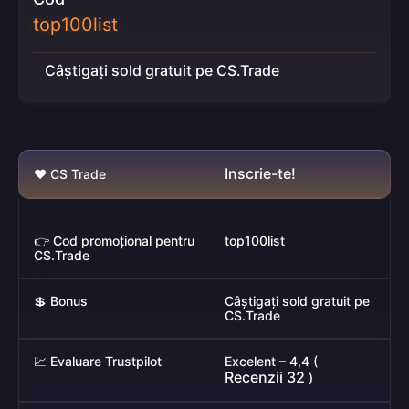
top100list
Câștigați sold gratuit pe CS.Trade
Inscrie-te!
❤️ CS Trade
👉 Cod promoțional pentru
top100list
CS.Trade
💲 Bonus
Câștigați sold gratuit pe
CS.Trade
💹 Evaluare Trustpilot
Excelent – ​​4,4 (
Recenzii 32
)