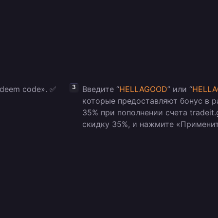
deem code». ✅
Введите “
HELLAGOOD
” или “
HELL
которые предоставляют бонус в 
35% при пополнении счета tradeit.
скидку 35%, и нажмите «Применит