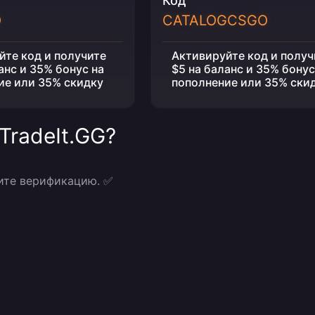
Код
O
CATALOGCSGO
йте код и получите
Активируйте код и получ
анс и 35% бонус на
$5 на баланс и 35% бонус
ие или 35% скидку
пополнение или 35% ски
TradeIt.GG?
ите верификацию. ✅