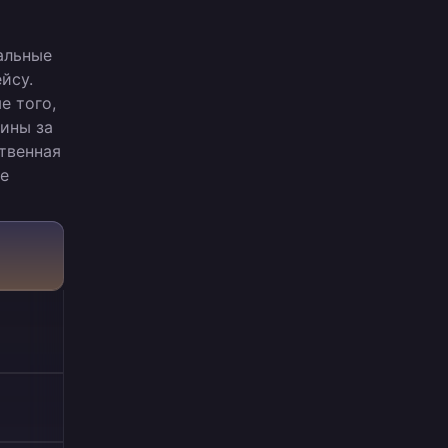
альные
йсу.
е того,
ины за
ственная
ие