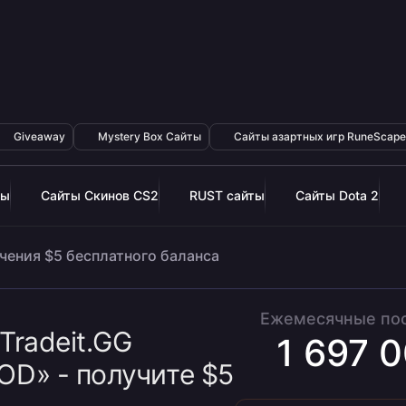
Giveaway
Mystery Box Сайты
Сайты азартных игр RuneScape
ры
Сайты Cкинов CS2
RUST сайты
Сайты Dota 2
чения $5 бесплатного баланса
Ежемесячные по
Tradeit.GG
1 697 
D» - получите $5