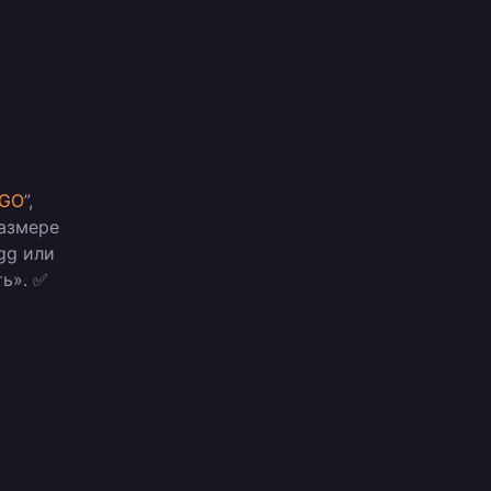
AGO
”,
размере
gg или
ь». ✅