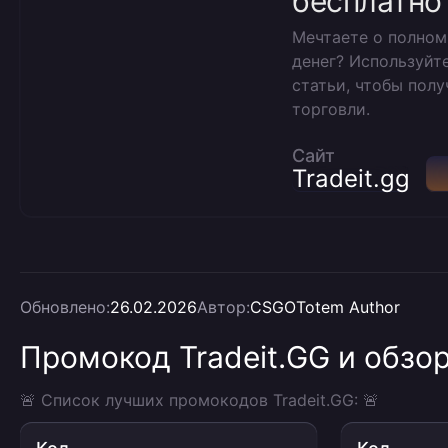
бесплатно
Мечтаете о полном 
денег? Используйт
статьи, чтобы пол
торговли.
Сайт
Tradeit.gg
Обновлено:
26.02.2026
Автор:
CSGOTotem Author
Промокод Tradeit.GG и обзор
🚨 Список лучших промокодов Tradeit.GG: 🚨