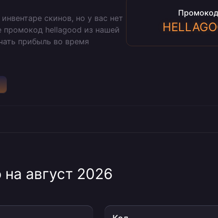
Промоко
инвентаре скинов, но у вас нет
HELLAG
е промокод hellagood из нашей
учать прибыль во время
 на август 2026