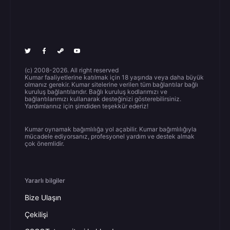
(c) 2008-2026. All right reserved
Kumar faaliyetlerine katılmak için 18 yaşında veya daha büyük
olmanız gerekir. Kumar sitelerine verilen tüm bağlantılar bağlı
kuruluş bağlantılarıdır. Bağlı kuruluş kodlarımızı ve
bağlantılarımızı kullanarak desteğinizi gösterebilirsiniz.
Yardımlarınız için şimdiden teşekkür ederiz!
Kumar oynamak bağımlılığa yol açabilir. Kumar bağımlılığıyla
mücadele ediyorsanız, profesyonel yardım ve destek almak
çok önemlidir.
Yararlı bilgiler
Bize Ulaşın
Çekilişi