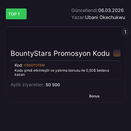
Güncellendi:
06.03.2026
TOP 1
Yazar:
Ubani Okechukwu
1
BountyStars Promosyon Kodu
Kod:
CSGOTOTEM
Kodu şimdi etkinleştir ve yatırma bonusu ile 0,50$ bedava
kazan
Aylık ziyaretler:
50 500
Bonus