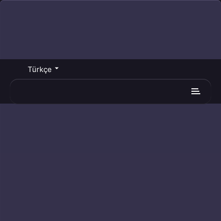
Türkçe
Home
»
Rulet
En iyi 2026 CS2 Rulet
Siteleri