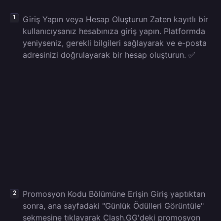
Giriş Yapın veya Hesap Oluşturun Zaten kayıtlı bir
kullanıcıysanız hesabınıza giriş yapın. Platformda
yeniyseniz, gerekli bilgileri sağlayarak ve e-posta
adresinizi doğrulayarak bir hesap oluşturun. ✅
Promosyon Kodu Bölümüne Erişin Giriş yaptıktan
sonra, ana sayfadaki "Günlük Ödülleri Görüntüle"
sekmesine tıklayarak Clash.GG'deki promosyon