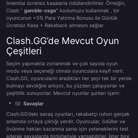
önemlisi ücretsiz kasalarla ödüllendirilirler. Örneğin,
Clash “
gamble-csgo”
kodumuzu kullanmak , bir
oyuncunun +5% Para Yatırma Bonusu ile Günlük
Ücretsiz Kasa + Rakeback almasını sağlar.
Clash.GG’de Mevcut Oyun
Çeşitleri
Seçim yapmakta zorlanmak ve çok sayıda oyun
modu veya seçeneği olması oyunculara keyif verir.
Clash.GG, oyuncuların aradıkları her şeyi tek bir yerde
bulmayı sevdiğini anlıyor, bu yüzden çalışıyorlar ve
çeşitlilik sunuyorlar. Mevcut oyunlar şunları içerir:
🎲
Savaşlar
Clash.GG’deki savaş oyunları, rekabetçi ruhun gerçek
anlamda ortaya çıktığı yerdir. Oyuncular, ödüller ve
övünme hakları kazanma şansı için yeteneklerini test
ederek savaşlarda birbirleriyle yarışabilirler. İster bire