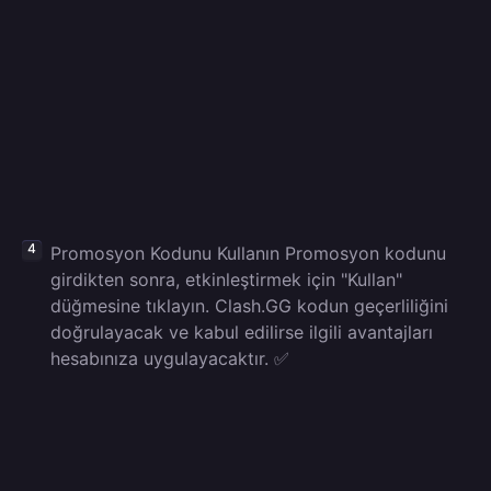
Promosyon Kodunu Kullanın Promosyon kodunu
girdikten sonra, etkinleştirmek için "Kullan"
düğmesine tıklayın. Clash.GG kodun geçerliliğini
doğrulayacak ve kabul edilirse ilgili avantajları
hesabınıza uygulayacaktır. ✅