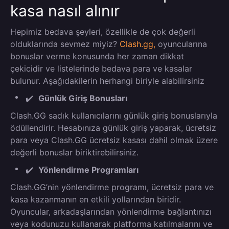
kasa nasıl alınır
Hepimiz bedava şeyleri, özellikle de çok değerli
olduklarında sevmez miyiz?
Clash.gg,
oyuncularına
bonuslar verme konusunda her zaman dikkat
çekicidir ve listelerinde bedava para ve kasalar
bulunur. Aşağıdakilerin herhangi biriyle alabilirsiniz
✔️
Günlük Giriş Bonusları
Clash.GG sadık kullanıcılarını günlük giriş bonuslarıyla
ödüllendirir. Hesabınıza günlük giriş yaparak, ücretsiz
para veya Clash.GG ücretsiz kasası dahil olmak üzere
değerli bonuslar biriktirebilirsiniz.
✔️
Yönlendirme Programları
Clash.GG’nin yönlendirme programı, ücretsiz para ve
kasa kazanmanın en etkili yollarından biridir.
Oyuncular, arkadaşlarından yönlendirme bağlantınızı
veya kodunuzu kullanarak platforma katılmalarını ve