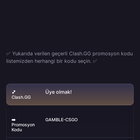
✅ Yukarıda verilen geçerli Clash.GG promosyon kodu
listemizden herhangi bir kodu seçin. ✅
Üye olmak!
💕
Clash.GG
➡️
GAMBLE-CSGO
Promosyon
Kodu