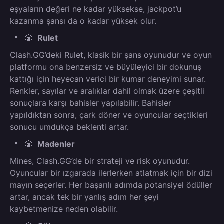
eşyaların değeri ne kadar yüksekse, jackpot’u
kazanma şansı da o kadar yüksek olur.
🎲
​​​​​​​ Rulet
Clash.GG’deki Rulet, klasik bir şans oyunudur ve oyun
platformu ona benzersiz ve büyüleyici bir dokunuş
kattığı için heyecan verici bir kumar deneyimi sunar.
Renkler, sayılar ve aralıklar dahil olmak üzere çeşitli
sonuçlara karşı bahisler yapılabilir. Bahisler
yapıldıktan sonra, çark döner ve oyuncular seçtikleri
sonucu umdukça beklenti artar.
🎲
​​​​​​​ Madenler
Mines, Clash.GG’de bir strateji ve risk oyunudur.
Oyuncular bir ızgarada ilerlerken atlatmak için bir dizi
mayın seçerler. Her başarılı adımda potansiyel ödüller
artar, ancak tek bir yanlış adım her şeyi
kaybetmenize neden olabilir.