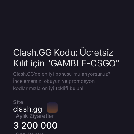
Clash.GG Kodu: Ücretsiz
Kılıf için "GAMBLE-CSGO"
Clash.GG’de en iyi bonusu mu arıyorsunuz?
İncelememizi okuyun ve promosyon
kodlarımızla en iyi teklifi bulun!
Site
clash.gg
Aylık Ziyaretler
3 200 000