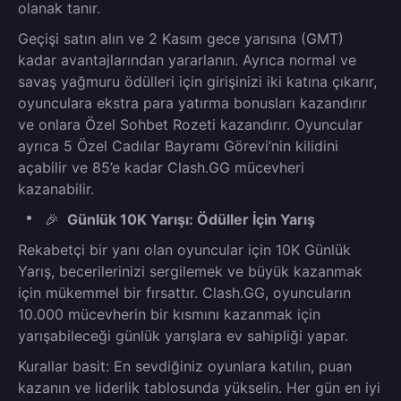
olanak tanır.
Geçişi satın alın ve 2 Kasım gece yarısına (GMT)
kadar avantajlarından yararlanın. Ayrıca normal ve
savaş yağmuru ödülleri için girişinizi iki katına çıkarır,
oyunculara ekstra para yatırma bonusları kazandırır
ve onlara Özel Sohbet Rozeti kazandırır. Oyuncular
ayrıca 5 Özel Cadılar Bayramı Görevi’nin kilidini
açabilir ve 85’e kadar Clash.GG mücevheri
kazanabilir.
🎉
​​​​​​​ Günlük 10K Yarışı: Ödüller İçin Yarış
Rekabetçi bir yanı olan oyuncular için 10K Günlük
Yarış, becerilerinizi sergilemek ve büyük kazanmak
için mükemmel bir fırsattır. Clash.GG, oyuncuların
10.000 mücevherin bir kısmını kazanmak için
yarışabileceği günlük yarışlara ev sahipliği yapar.
Kurallar basit: En sevdiğiniz oyunlara katılın, puan
kazanın ve liderlik tablosunda yükselin. Her gün en iyi