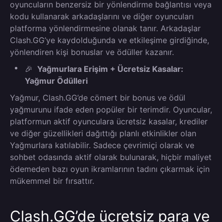
oyuncuların benzersiz bir yönlendirme bağlantısı veya
kodu kullanarak arkadaşlarını ve diğer oyuncuları
platforma yönlendirmesine olanak tanır. Arkadaşlar
Clash.GG’ye kaydolduğunda ve etkileşime girdiğinde,
yönlendiren kişi bonuslar ve ödüller kazanır.
🎉
​​​​​​​ Yağmurlara Erişim + Ücretsiz Kasalar:
Yağmur Ödülleri
Yağmur, Clash.GG’de cömert bir bonus ve ödül
yağmurunu ifade eden popüler bir terimdir. Oyuncular,
platformun aktif oyunculara ücretsiz kasalar, krediler
ve diğer güzellikleri dağıttığı planlı etkinlikler olan
Yağmurlara katılabilir. Sadece çevrimiçi olarak ve
sohbet odasında aktif olarak bulunarak, hiçbir maliyet
ödemeden bazı oyun ikramlarının tadını çıkarmak için
mükemmel bir fırsattır.
Clash.GG’de ücretsiz para ve