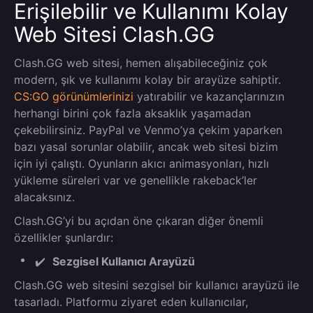
Erişilebilir ve Kullanımı Kolay
Web Sitesi Clash.GG
Clash.GG web sitesi, hemen alışabileceğiniz çok
modern, şık ve kullanımı kolay bir arayüze sahiptir.
CS:GO görünümlerinizi
yatırabilir ve kazançlarınızın
herhangi birini çok fazla aksaklık yaşamadan
çekebilirsiniz. PayPal ve Venmo’ya çekim yaparken
bazı yasal sorunlar olabilir, ancak web sitesi bizim
için iyi çalıştı. Oyunların akıcı animasyonları, hızlı
yükleme süreleri var ve genellikle rakeback’ler
alacaksınız.
Clash.GG’yi bu açıdan öne çıkaran diğer önemli
özellikler şunlardır:
✔️
Sezgisel Kullanıcı Arayüzü
Clash.GG web sitesini sezgisel bir kullanıcı arayüzü ile
tasarladı. Platformu ziyaret eden kullanıcılar,