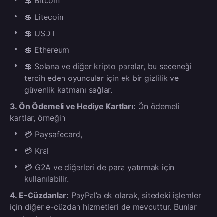
💲 Bitcoin
💲 Litecoin
💲 USDT
💲 Ethereum
💲 Solana ve diğer kripto paralar, bu seçeneği
tercih eden oyuncular için ek bir gizlilik ve
güvenlik katmanı sağlar.
3. Ön Ödemeli ve Hediye Kartları:
Ön ödemeli
kartlar, örneğin
💳 Paysafecard,
💳 Kral
💳 G2A ve diğerleri de para yatırmak için
kullanılabilir.
4. E-Cüzdanlar:
PayPal’a ek olarak, sitedeki işlemler
için diğer e-cüzdan hizmetleri de mevcuttur. Bunlar