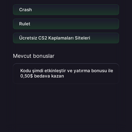
Crash
Rulet
Ücretsiz CS2 Kaplamaları Siteleri
Mevcut bonuslar
Kodu şimdi etkinleştir ve yatırma bonusu ile
0,50$ bedava kazan