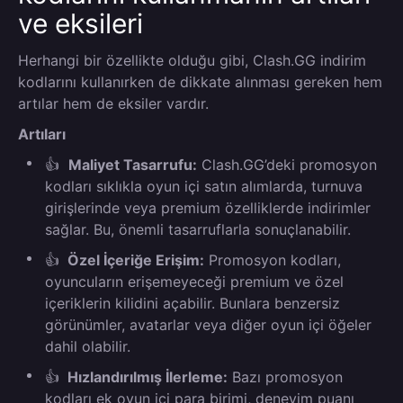
ve eksileri
Herhangi bir özellikte olduğu gibi, Clash.GG indirim
kodlarını kullanırken de dikkate alınması gereken hem
artılar hem de eksiler vardır.
Artıları
👍
Maliyet Tasarrufu:
Clash.GG’deki promosyon
kodları sıklıkla oyun içi satın alımlarda, turnuva
girişlerinde veya premium özelliklerde indirimler
sağlar. Bu, önemli tasarruflarla sonuçlanabilir.
👍
​​​​​​​ Özel İçeriğe Erişim:
Promosyon kodları,
oyuncuların erişemeyeceği premium ve özel
içeriklerin kilidini açabilir. Bunlara benzersiz
görünümler, avatarlar veya diğer oyun içi öğeler
dahil olabilir.
👍
​​​​​​​ Hızlandırılmış İlerleme:
Bazı promosyon
kodları ek oyun içi para birimi, deneyim puanı