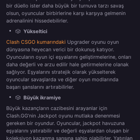
bir düello ister daha büyük bir turnuva tarzı savaş
olsun, oyuncular birbirlerine karşı karşıya gelmenin
adrenalinini hissedebilirler.
🎲
​​​​​​ Yükseltici
Clash CSGO kumarındaki
Upgrader oyunu oyun
dünyasına heyecan verici bir dokunuş katıyor.
Oyuncuların oyun içi eşyalarını geliştirmelerine, onları
daha değerli ve arzu edilir hale getirmelerine olanak
sağlıyor. Eşyalarını stratejik olarak yükselterek
oyuncular savaşlarda ve diğer oyun modlarında
başarı şanslarını artırabilirler.
🎲
​​​​​​​​ Büyük ikramiye
Büyük kazançların cazibesini arayanlar için
Clash.GG’nin Jackpot oyunu mutlaka denenmesi
gereken bir oyundur. Oyuncular, jackpot havuzuna
eşyalarını yatırabilir ve değerli eşyalardan oluşan bir
koleksiyon kazanma şansına sahip olabilirler. Yatırılan