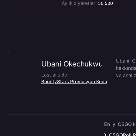
Aylık ziyaretler:
50 500
Ubani, C
Ubani Okechukwu
hakkında
Last article
ve analiz
BountyStars Promosyon Kodu
En iyi CSGO k
CSGORoll 