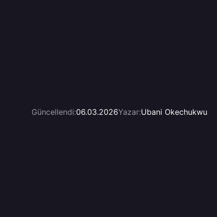
Güncellendi:
06.03.2026
Yazar:
Ubani Okechukwu