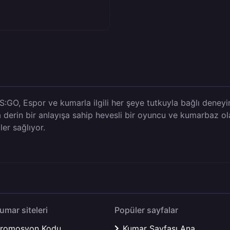
S:GO, Espor ve kumarla ilgili her şeye tutkuyla bağlı deneyim
 derin bir anlayışa sahip hevesli bir oyuncu ve kumarbaz ola
ler sağlıyor.
umar siteleri
Popüler sayfalar
Promosyon Kodu
Kumar Sayfası Ana