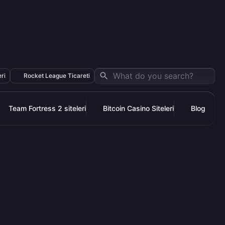
ri
Rocket League Ticareti
Team Fortress 2 siteleri
Bitcoin Casino Siteleri
Blog