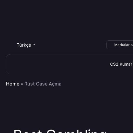
Türkçe
Markalar s
CS2 Kumar
Home
»
Rust Case Açma