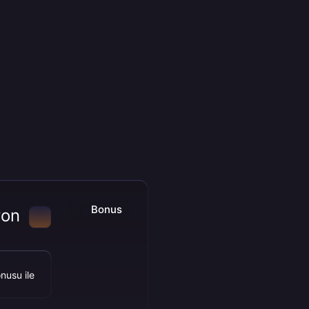
Bonus
yon
nusu ile