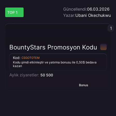
Güncellendi:
06.03.2026
TOP 1
Yazar:
Ubani Okechukwu
1
BountyStars Promosyon Kodu
Kod:
CSGOTOTEM
Kodu şimdi etkinleştir ve yatırma bonusu ile 0,50$ bedava
kazan
Aylık ziyaretler:
50 500
Bonus