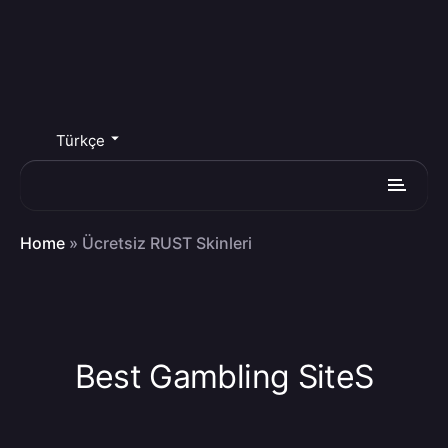
Türkçe
Home
»
Ücretsiz RUST Skinleri
Best Gambling SiteS