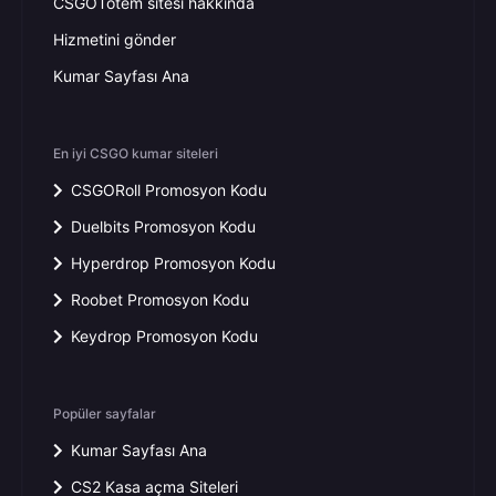
CSGOTotem sitesi hakkında
Hizmetini gönder
Kumar Sayfası Ana
En iyi CSGO kumar siteleri
CSGORoll Promosyon Kodu
Duelbits Promosyon Kodu
Hyperdrop Promosyon Kodu
Roobet Promosyon Kodu
Keydrop Promosyon Kodu
Popüler sayfalar
Kumar Sayfası Ana
CS2 Kasa açma Siteleri