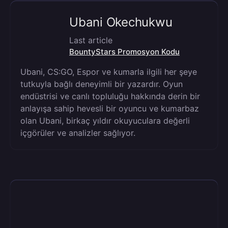
Ubani Okechukwu
Last article
BountyStars Promosyon Kodu
Ubani, CS:GO, Espor ve kumarla ilgili her şeye
tutkuyla bağlı deneyimli bir yazardır. Oyun
endüstrisi ve canlı topluluğu hakkında derin bir
anlayışa sahip hevesli bir oyuncu ve kumarbaz
olan Ubani, birkaç yıldır okuyuculara değerli
içgörüler ve analizler sağlıyor.