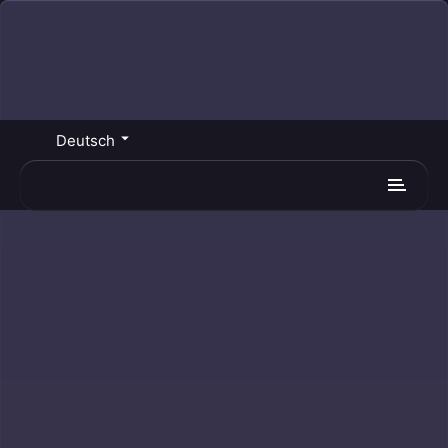
Deutsch