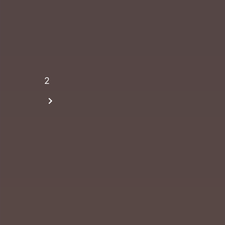
Visitas mensuales:
365 400
Bonus
Promo
Top
1
2