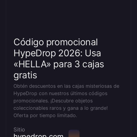
Código promocional
HypeDrop 2026: Usa
«HELLA» para 3 cajas
gratis
Obtén descuentos en las cajas misteriosas de
HypeDrop con nuestros últimos códigos
promocionales. ¡Descubre objetos
coleccionables raros y gana a lo grande!
Oferta por tiempo limitado.
Sitio
hypedrop.com