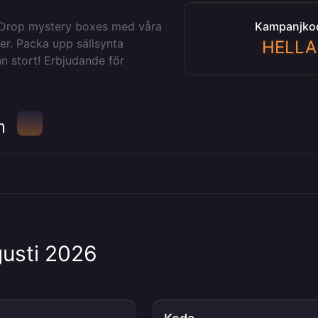
eDrop mystery boxes med våra
Kampanjko
r. Packa upp sällsynta
HELLA
n stort! Erbjudande för
m
usti 2026