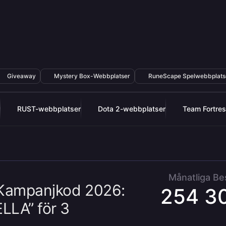
Giveaway
Mystery Box-Webbplatser
RuneScape Spelwebbplats
RUST-webbplatser
Dota 2-webbplatser
Team Fortre
Månatliga Be
Kampanjkod 2026:
254 3
LLA” för 3