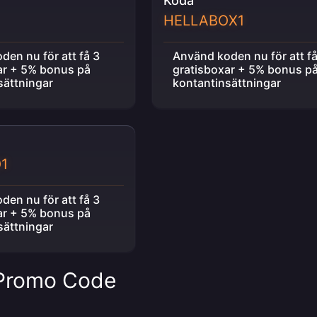
Koda
HELLABOX1
den nu för att få 3
Använd koden nu för att få
ar + 5% bonus på
gratisboxar + 5% bonus p
sättningar
kontantinsättningar
1
den nu för att få 3
ar + 5% bonus på
sättningar
Promo Code