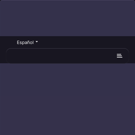
Español
Home
»
Ruleta
El mejor Sitios de ruleta
CS2 en 2026