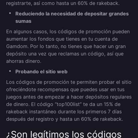
registrarte, así como hasta un 60% de rakeback.
Reduciendo la necesidad de depositar grandes
sumas
En algunos casos, los códigos de promoción pueden
aumentar los fondos que tienes en tu cuenta de
Gamdom. Por lo tanto, no tienes que hacer un gran
depósito una vez que reclamas un código, así que
ahorras dinero.
Probando el sitio web
Los códigos de promoción te permiten probar el sitio
ofreciéndote recompensas que puedes usar en tus
juegos antes de empezar a hacer depósitos regulares
de dinero. El código “top100list” te da un 15% de
rakeback instantáneo durante los primeros 7 días
después del registro y hasta un 60% de rakeback.
¿Son legítimos los códigos