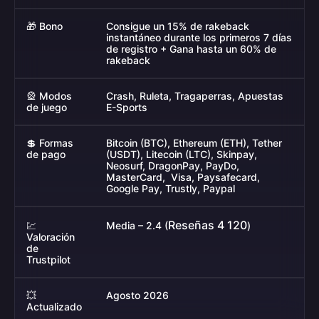
🎁 Bono
Consigue un 15% de rakeback
instantáneo durante los primeros 7 días
de registro + Gana hasta un 60% de
rakeback
🎡 Modos
Crash, Ruleta, Tragaperras, Apuestas
de juego
E-Sports
💲 Formas
Bitcoin (BTC), Ethereum (ETH), Tether
de pago
(USDT), Litecoin (LTC), Skinpay,
Neosurf, DragonPay, PayDo,
MasterCard, Visa, Paysafecard,
Google Pay, Trustly, Paypal
Reseñas 4 120
💹
Media – 2.4 (
)
Valoración
de
Trustpilot
💥
Agosto 2026
Actualizado