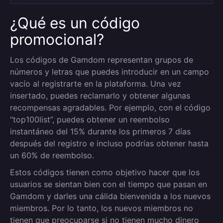
¿Qué es un código
promocional?
Los códigos de Gamdom representan grupos de
números y letras que puedes introducir en un campo
vacío al registrarte en la plataforma. Una vez
insertado, puedes reclamarlo y obtener algunas
recompensas agradables. Por ejemplo, con el código
“top100list”, puedes obtener un reembolso
instantáneo del 15% durante los primeros 7 días
después del registro e incluso podrías obtener hasta
un 60% de reembolso.
Estos códigos tienen como objetivo hacer que los
usuarios se sientan bien con el tiempo que pasan en
Gamdom y darles una cálida bienvenida a los nuevos
miembros. Por lo tanto, los nuevos miembros no
tienen que preocuparse si no tienen mucho dinero