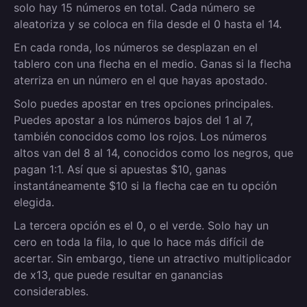
solo hay 15 números en total. Cada número se
aleatoriza y se coloca en fila desde el 0 hasta el 14.
En cada ronda, los números se desplazan en el
tablero con una flecha en el medio. Ganas si la flecha
aterriza en un número en el que hayas apostado.
Solo puedes apostar en tres opciones principales.
Puedes apostar a los números bajos del 1 al 7,
también conocidos como los rojos. Los números
altos van del 8 al 14, conocidos como los negros, que
pagan 1:1. Así que si apuestas $10, ganas
instantáneamente $10 si la flecha cae en tu opción
elegida.
La tercera opción es el 0, o el verde. Solo hay un
cero en toda la fila, lo que lo hace más difícil de
acertar. Sin embargo, tiene un atractivo multiplicador
de x13, que puede resultar en ganancias
considerables.