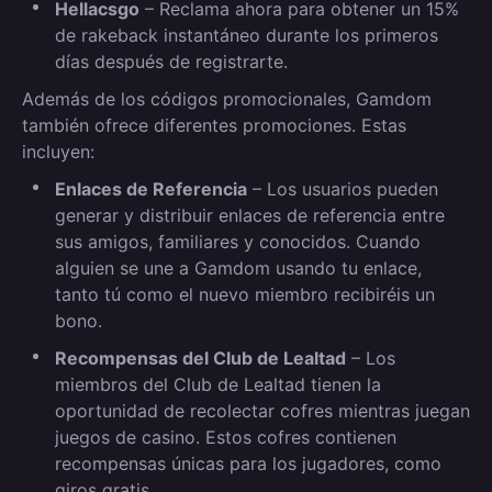
Hellacsgo
– Reclama ahora para obtener un 15%
de rakeback instantáneo durante los primeros
días después de registrarte.
Además de los códigos promocionales, Gamdom
también ofrece diferentes promociones. Estas
incluyen:
Enlaces de Referencia
– Los usuarios pueden
generar y distribuir enlaces de referencia entre
sus amigos, familiares y conocidos. Cuando
alguien se une a Gamdom usando tu enlace,
tanto tú como el nuevo miembro recibiréis un
bono.
Recompensas del Club de Lealtad
– Los
miembros del Club de Lealtad tienen la
oportunidad de recolectar cofres mientras juegan
juegos de casino. Estos cofres contienen
recompensas únicas para los jugadores, como
giros gratis.