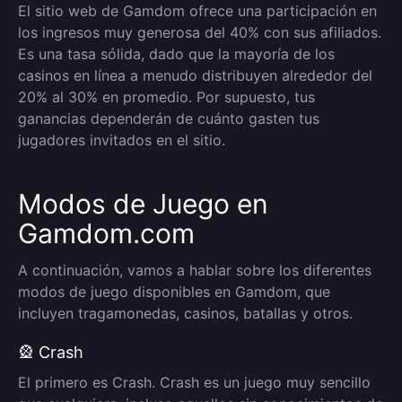
El sitio web de Gamdom ofrece una participación en
los ingresos muy generosa del 40% con sus afiliados.
Es una tasa sólida, dado que la mayoría de los
casinos en línea a menudo distribuyen alrededor del
20% al 30% en promedio. Por supuesto, tus
ganancias dependerán de cuánto gasten tus
jugadores invitados en el sitio.
Modos de Juego en
Gamdom.com
A continuación, vamos a hablar sobre los diferentes
modos de juego disponibles en Gamdom, que
incluyen tragamonedas, casinos, batallas y otros.
🎡 Crash
El primero es Crash. Crash es un juego muy sencillo