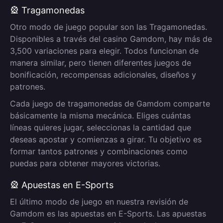
🎡 Tragamonedas
Otro modo de juego popular son las Tragamonedas.
Disponibles a través del casino Gamdom, hay más de
3,500 variaciones para elegir. Todos funcionan de
manera similar, pero tienen diferentes juegos de
bonificación, recompensas adicionales, diseños y
patrones.
Cada juego de tragamonedas de Gamdom comparte
básicamente la misma mecánica. Eliges cuántas
líneas quieres jugar, seleccionas la cantidad que
deseas apostar y comienzas a girar. Tu objetivo es
formar tantos patrones y combinaciones como
puedas para obtener mayores victorias.
🎡 Apuestas en E-Sports
El último modo de juego en nuestra revisión de
Gamdom es las apuestas en E-Sports. Las apuestas