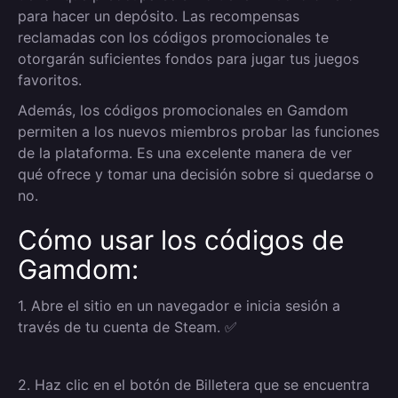
para hacer un depósito. Las recompensas
reclamadas con los códigos promocionales te
otorgarán suficientes fondos para jugar tus juegos
favoritos.
Además, los códigos promocionales en Gamdom
permiten a los nuevos miembros probar las funciones
de la plataforma. Es una excelente manera de ver
qué ofrece y tomar una decisión sobre si quedarse o
no.
Cómo usar los códigos de
Gamdom:
1. Abre el sitio en un navegador e inicia sesión a
través de tu cuenta de Steam. ✅
2. Haz clic en el botón de Billetera que se encuentra