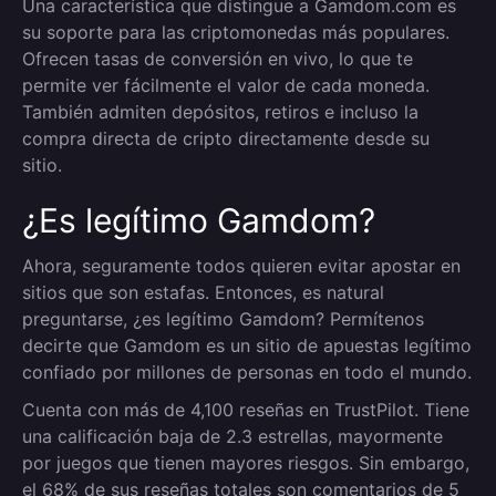
Una característica que distingue a Gamdom.com es
su soporte para las criptomonedas más populares.
Ofrecen tasas de conversión en vivo, lo que te
permite ver fácilmente el valor de cada moneda.
También admiten depósitos, retiros e incluso la
compra directa de cripto directamente desde su
sitio.
¿Es legítimo Gamdom?
Ahora, seguramente todos quieren evitar apostar en
sitios que son estafas. Entonces, es natural
preguntarse, ¿es legítimo Gamdom? Permítenos
decirte que Gamdom es un sitio de apuestas legítimo
confiado por millones de personas en todo el mundo.
Cuenta con más de 4,100 reseñas en TrustPilot. Tiene
una calificación baja de 2.3 estrellas, mayormente
por juegos que tienen mayores riesgos. Sin embargo,
el 68% de sus reseñas totales son comentarios de 5