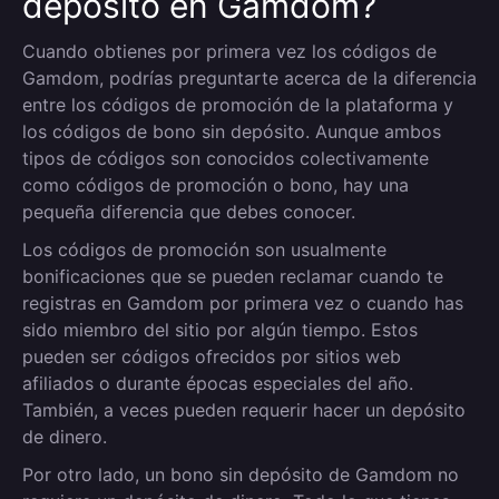
depósito en Gamdom?
Cuando obtienes por primera vez los códigos de
Gamdom, podrías preguntarte acerca de la diferencia
entre los códigos de promoción de la plataforma y
los códigos de bono sin depósito. Aunque ambos
tipos de códigos son conocidos colectivamente
como códigos de promoción o bono, hay una
pequeña diferencia que debes conocer.
Los códigos de promoción son usualmente
bonificaciones que se pueden reclamar cuando te
registras en Gamdom por primera vez o cuando has
sido miembro del sitio por algún tiempo. Estos
pueden ser códigos ofrecidos por sitios web
afiliados o durante épocas especiales del año.
También, a veces pueden requerir hacer un depósito
de dinero.
Por otro lado, un bono sin depósito de Gamdom no