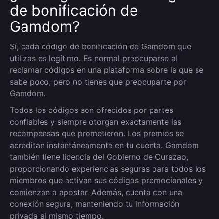
de bonificación de
Gamdom?
Sí, cada código de bonificación de Gamdom que
utilizas es legítimo. Es normal preocuparse al
reclamar códigos en una plataforma sobre la que se
sabe poco, pero no tienes que preocuparte por
Gamdom.
Todos los códigos son ofrecidos por partes
confiables y siempre otorgan exactamente las
recompensas que prometieron. Los premios se
acreditan instantáneamente en tu cuenta. Gamdom
también tiene licencia del Gobierno de Curazao,
proporcionando experiencias seguras para todos los
miembros que activan sus códigos promocionales y
comienzan a apostar. Además, cuenta con una
conexión segura, manteniendo tu información
privada al mismo tiempo.