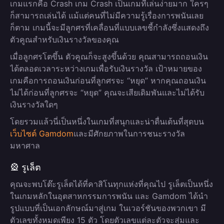
เกมแรกคือ Crash เกม Crash เป็นเกมที่เล่นง่ายมาก ใครๆ
ก็สามารถเล่นได้ แม้แต่คนที่ไม่มีความรู้เรื่องการพนันเลย
ก็ตาม เกมนี้จะมีลูกศรที่เคลื่อนที่แบบเลขชี้กำลังซึ่งแสดงถึง
ตัวคูณสำหรับเงินรางวัลของคุณ
เมื่อลูกศรโตขึ้น ตัวคูณก็จะสูงขึ้นด้วย คุณสามารถถอนเงิน
ได้ตลอดเวลาระหว่างเกมเพื่อรับเงินรางวัล เป้าหมายของ
เกมคือการถอนเงินก่อนที่ลูกศรจะ “หยุด” หากคุณถอนเงิน
ไม่ได้ก่อนที่ลูกศรจะ “หยุด” คุณจะเสียเดิมพันและไม่ได้รับ
เงินรางวัลใดๆ
โดยรวมแล้วนี่เป็นหนึ่งในเกมที่สนุกและน่าตื่นเต้นที่สุดบน
เว็บไซต์ Gamdom
และมีศักยภาพในการชนะรางวัล
มหาศาล
🎡 รูเล็ต
คุณจะพบโต๊ะรูเล็ตได้ที่คาสิโนทุกแห่งที่คุณไป รูเล็ตเป็นหนึ่ง
ในเกมหลักในอุตสาหกรรมการพนัน และ Gamdom ได้นำ
รูปแบบที่เป็นเอกลักษณ์มาสู่เกม ในเวอร์ชันของพวกเขา มี
ตัวเลขทั้งหมดเพียง 15 ตัว โดยตัวเลขแต่ละตัวจะสุ่มและ