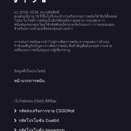
(c) 2008-2026. สงวนลิขสิทธิ์
คุณต้องมีอายุ 18 ปีขึ้นไปจึงจะเข้าร่วมกิจกรรมการพนันได้ ลิงก์ทั้งหมด
ไปยังเว็บไซต์การพนันเป็นลิงก์พันธมิตร คุณสามารถแสดงการ
สนับสนุนของคุณโดยใช้รหัสพันธมิตรและลิงก์ของเรา เราขอขอบคุณ
สำหรับความช่วยเหลือของคุณล่วงหน้า!
การเล่นการพนันอาจนำไปสู่การติดการพนัน หากคุณพบว่าตัวเอง
กำลังเผชิญกับปัญหาการติดการพนัน สิ่งสำคัญคือต้องขอความช่วย
เหลือและการสนับสนุนจากผู้เชี่ยวชาญ
ข้อมูลที่เป็นประโยชน์
หน้าแรกการพนัน
เว็บไซต์พนัน CSGO ที่ดีที่สุด
รหัสส่งเสริมการขาย CSGORoll
รหัสโปรโมชั่น Duelbit
รหัสโปรโมชั่น Hypedrop