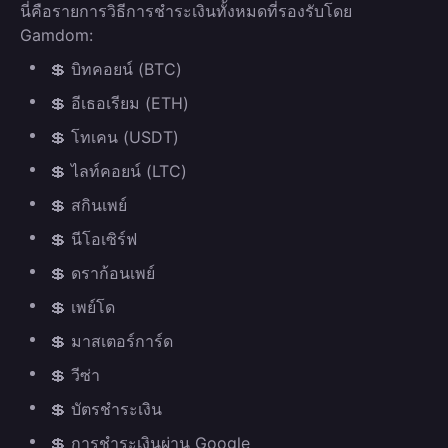
นี่คือรายการวิธีการชำระเงินทั้งหมดที่รองรับโดย
Gamdom:
💲 บิทคอยน์ (BTC)
💲 อีเธอเรียม (ETH)
💲 โทเคน (USDT)
💲 ไลท์คอยน์ (LTC)
💲 สกินเพย์
💲 นีโอเซิร์ฟ
💲 ดราก้อนเพย์
💲 เพย์โด
💲 มาสเตอร์การ์ด
💲 วีซ่า
💲 บัตรชำระเงิน
💲 การชำระเงินผ่าน Google