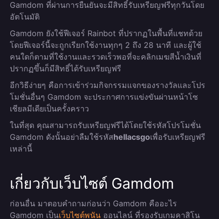
Gamdom ที่ผ่านการยืนยันจะมีสิทธิ์รับเหรียญฟรีทุกวันโดย
อัตโนมัติ
Gamdom ยังใช้ฟีเจอร์ Rainbot ที่ปรากฏในพื้นที่แชทด้วย
โดยฟีเจอร์นี้จะถูกเรียกใช้งานทุกๆ 2 ถึง 28 นาที และผู้ใช้
คนใดก็ตามที่ใช้งานและรวดเร็วพอที่จะคลิกเมฆสีน้ำเงินที่
ปรากฏขึ้นก็มีสิทธิ์ได้รับเหรียญฟรี
อีกวิธีง่ายๆ คือการเข้าร่วมกิจกรรมแจกของรางวัลและโปร
โมชั่นอื่นๆ Gamdom จะประกาศการแข่งขันผ่านหน้าโซ
เชียลมีเดียเป็นครั้งคราว
ในที่สุด คุณสามารถรับเหรียญฟรีได้โดยใช้รหัสโปรโมชั่น
Gamdom ดังนั้นอย่าลืมใช้รหัส
hellacsgo
เพื่อรับเหรียญฟรี
เหล่านี้
เกี่ยวกับเว็บไซต์ Gamdom
ก่อนอื่น มาตอบคำถามก่อนว่า Gamdom คืออะไร
Gamdom เป็น
เว็บไซต์พนัน
ออนไลน์ ที่รองรับเกมคาสิโน