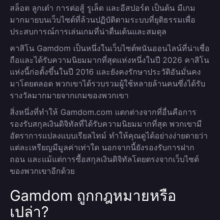
สล็อต ลูกเต๋า การต่อสู้ รูเล็ต และอีสปอร์ต เป็นต้น มีเกม
มากมายบนเว็บไซต์ที่ล้วนปฏิบัติตามระบบที่ยุติธรรมเพื่อ
ประสบการณ์การเล่นเกมที่น่าตื่นเต้นและสมดุล
คาสิโน Gamdom เป็นหนึ่งในเว็บไซต์พนันออนไลน์ที่น่าเชื่อ
ถือและได้รับความนิยมมากที่สุดแห่งหนึ่งในปี 2026 คาสิโน
แห่งนี้ก่อตั้งขึ้นในปี 2016 และยังคงรักษาประวัติอันมั่นคง
มาโดยตลอด พวกเขาได้รวบรวมผู้ใช้หลายล้านคนซึ่งได้รับ
รางวัลมากมายจากเกมของพวกเขา
สิ่งหนึ่งที่ทำให้ Gamdom.com แตกต่างจากที่อื่นคือการ
รองรับสกุลเงินดิจิทัลที่ได้รับความนิยมมากที่สุด พวกเขามี
อัตราการแปลงแบบเรียลไทม์ ทำให้คุณดูได้อย่างง่ายดายว่า
แต่ละเหรียญมีมูลค่าเท่าใด นอกจากนี้ยังรองรับการฝาก
ถอน และแม้แต่การซื้อสกุลเงินดิจิทัลโดยตรงจากเว็บไซต์
ของพวกเขาอีกด้วย
Gamdom ถูกกฎหมายหรือ
เปล่า?