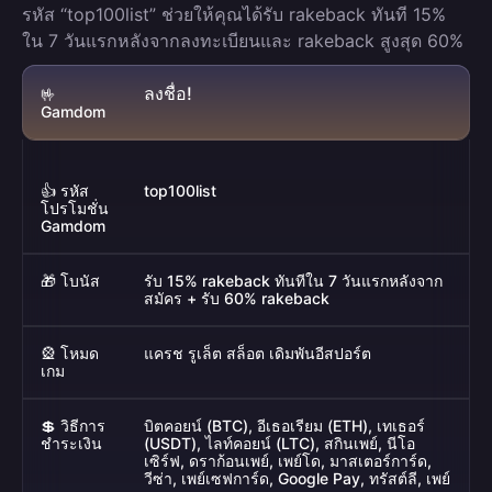
รหัส “top100list” ช่วยให้คุณได้รับ rakeback ทันที 15%
ใน 7 วันแรกหลังจากลงทะเบียนและ rakeback สูงสุด 60%
ลงชื่อ!
🤟
Gamdom
👍 รหัส
top100list
โปรโมชั่น
Gamdom
🎁 โบนัส
รับ 15% rakeback ทันทีใน 7 วันแรกหลังจาก
สมัคร + รับ 60% rakeback
🎡 โหมด
แครช รูเล็ต สล็อต เดิมพันอีสปอร์ต
เกม
💲 วิธีการ
บิตคอยน์ (BTC), อีเธอเรียม (ETH), เทเธอร์
ชำระเงิน
(USDT), ไลท์คอยน์ (LTC), สกินเพย์, นีโอ
เซิร์ฟ, ดราก้อนเพย์, เพย์โด, มาสเตอร์การ์ด,
วีซ่า, เพย์เซฟการ์ด, Google Pay, ทรัสต์ลี, เพย์