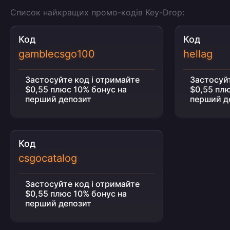
Список найкращих промо-кодів Key-Drop:
Код
Код
gamblecsgo100
hellag
Застосуйте код і отримайте
Застосуйт
$0,55 плюс 10% бонус на
$0,55 плю
перший депозит
перший д
Код
csgocatalog
Застосуйте код і отримайте
$0,55 плюс 10% бонус на
перший депозит