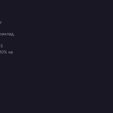
у.
б
риклад,
д
55
10% на