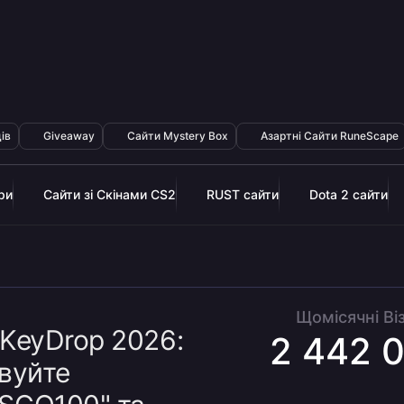
ів
Giveaway
Сайти Mystery Box
Азартні Cайти RuneScape
ри
Сайти зі Скінами CS2
RUST сайти
Dota 2 сайти
Щомісячні Ві
KeyDrop 2026:
2 442 
вуйте