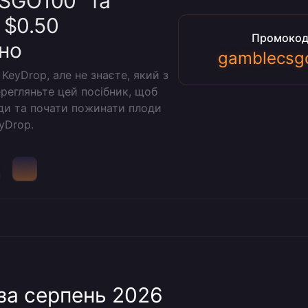
SGO100" та
 $0.50
Промоко
но
gamblecsg
eyDrop, але не знаєте, який з
регляньте цей посібник, щоб
оди та почати пожинати плоди
yDrop.
m
за серпень 2026