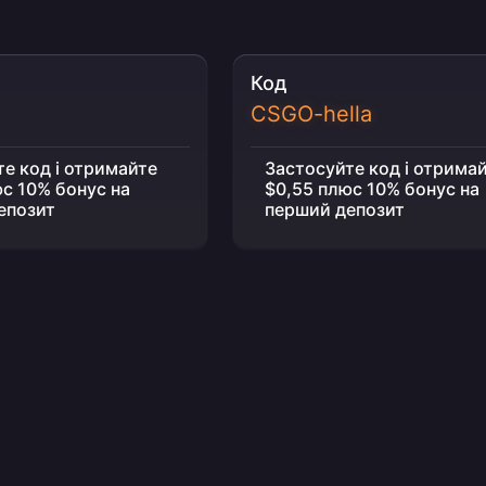
Код
CSGO-hella
е код і отримайте
Застосуйте код і отрима
с 10% бонус на
$0,55 плюс 10% бонус на
епозит
перший депозит