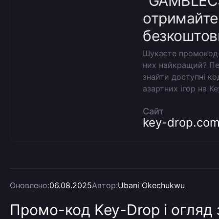
"GAMBLEC
отримайте
безкоштов
Шукаєте промокод K
них найкращий? Пе
знайти доступні к
азартних ігор на Ke
Сайт
key-drop.co
Оновлено:
06.08.2025
Автор:
Ubani Okechukwu
Промо-код Key-Drop і огляд 