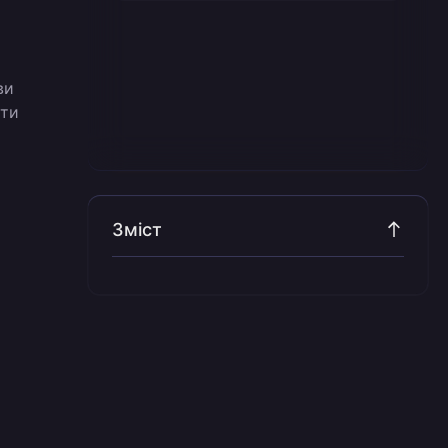
ви
ити
Зміст