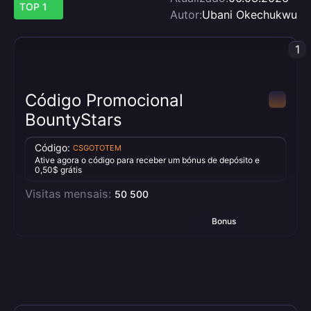
TOP 1
Autor:
Ubani Okechukwu
1
Código Promocional
BountyStars
Código:
CSGOTOTEM
Ative agora o código para receber um bónus de depósito e
0,50$ grátis
Visitas mensais:
50 500
Bonus