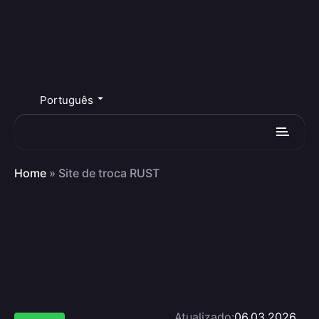
Português
Home
»
Site de troca RUST
Atualizado:
06.03.2026