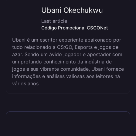
Ubani Okechukwu
Last article
Código Promocional CSGONet
Ubani é um escritor experiente apaixonado por
tudo relacionado a CS:GO, Esports e jogos de
azar. Sendo um ávido jogador e apostador com
um profundo conhecimento da indústria de
jogos e sua vibrante comunidade, Ubani fornece
informações e análises valiosas aos leitores há
vários anos.