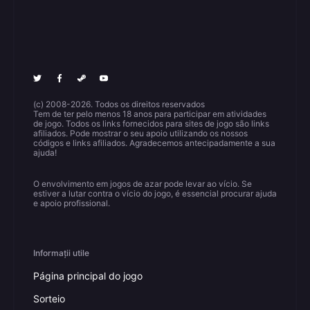
(c) 2008-2026. Todos os direitos reservados
Tem de ter pelo menos 18 anos para participar em atividades
de jogo. Todos os links fornecidos para sites de jogo são links
afiliados. Pode mostrar o seu apoio utilizando os nossos
códigos e links afiliados. Agradecemos antecipadamente a sua
ajuda!
O envolvimento em jogos de azar pode levar ao vício. Se
estiver a lutar contra o vício do jogo, é essencial procurar ajuda
e apoio profissional.
Informații utile
Página principal do jogo
Sorteio