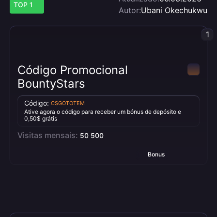
TOP 1
Autor:
Ubani Okechukwu
1
Código Promocional
BountyStars
Código:
CSGOTOTEM
Ative agora o código para receber um bónus de depósito e
0,50$ grátis
Visitas mensais:
50 500
Bonus