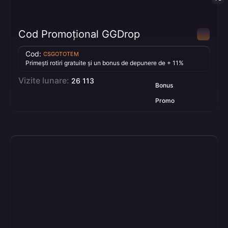
Cod Promoțional GGDrop
Cod:
CSGOTOTEM
Primești rotiri gratuite și un bonus de depunere de + 11%
Vizite lunare:
26 113
Bonus
Promo