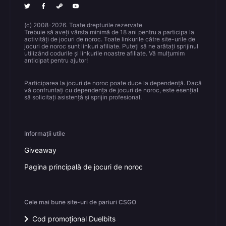
(c) 2008-2026. Toate drepturile rezervate
Trebuie să aveți vârsta minimă de 18 ani pentru a participa la
activități de jocuri de noroc. Toate linkurile către site-urile de
jocuri de noroc sunt linkuri afiliate. Puteți să ne arătați sprijinul
utilizând codurile și linkurile noastre afiliate. Vă mulțumim
anticipat pentru ajutor!
Participarea la jocuri de noroc poate duce la dependență. Dacă
vă confruntați cu dependența de jocuri de noroc, este esențial
să solicitați asistență și sprijin profesional.
Informații utile
Giveaway
Pagina principală de jocuri de noroc
Cele mai bune site-uri de pariuri CSGO
Cod promoțional Duelbits