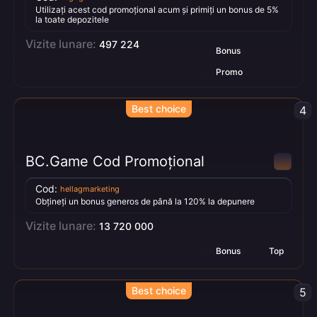
Utilizați acest cod promoțional acum și primiți un bonus de 5%
la toate depozitele
Vizite lunare:
497 224
Bonus
Promo
Best choice
4
BC.Game Cod Promoțional
Cod:
hellagmarketing
Obțineți un bonus generos de până la 120% la depunere
Vizite lunare:
13 720 000
Bonus
Top
Best choice
5