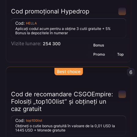
Cod promoțional Hypedrop
Cod:
HELLA
Aplicați codul acum pentru a obține 3 cutii gratuite + 5%
Bonus la depozitele în numerar
Vizite lunare:
254 300
Bonus
Promo
Top
Best choice
6
Cod de recomandare CSGOEmpire:
Folosiți „top100list” și obțineți un
caz gratuit
Cod:
top100list
Obțineți o cutie bonus gratuită în valoare de la 0,01 USD la
1445 USD + Monede gratuite