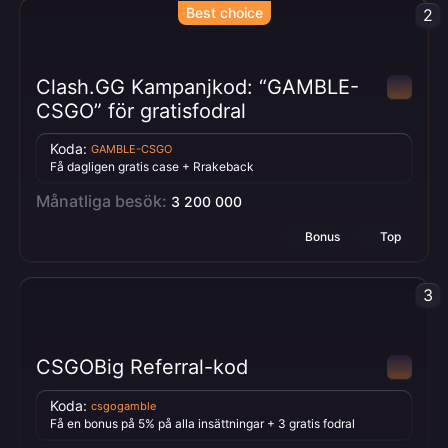
Best choice
2
Clash.GG Kampanjkod: “GAMBLE-
CSGO” för gratisfodral
Koda:
GAMBLE-CSGO
Få dagligen gratis case + Rrakeback
Månatliga besök:
3 200 000
Bonus
Top
3
CSGOBig Referral-kod
Koda:
csgogamble
Få en bonus på 5% på alla insättningar + 3 gratis fodral