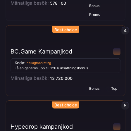
Månatliga besök:
578 100
Bonus
Promo
Best choice
4
BC.Game Kampanjkod
Koda:
hellagmarketing
Få en generös upp till 120% insättningsbonus
Månatliga besök:
13 720 000
Bonus
Top
Best choice
5
Hypedrop kampanjkod