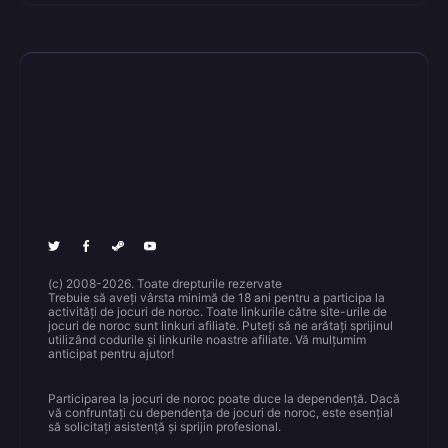
(c) 2008-2026. Toate drepturile rezervate
Trebuie să aveți vârsta minimă de 18 ani pentru a participa la
activități de jocuri de noroc. Toate linkurile către site-urile de
jocuri de noroc sunt linkuri afiliate. Puteți să ne arătați sprijinul
utilizând codurile și linkurile noastre afiliate. Vă mulțumim
anticipat pentru ajutor!
Participarea la jocuri de noroc poate duce la dependență. Dacă
vă confruntați cu dependența de jocuri de noroc, este esențial
să solicitați asistență și sprijin profesional.