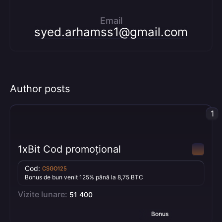
Email
syed.arhamss1@gmail.com
Author posts
1
1xBit Cod promoțional
Cod:
CSGO125
Bonus de bun venit 125% până la 8,75 BTC
Vizite lunare:
51 400
Bonus