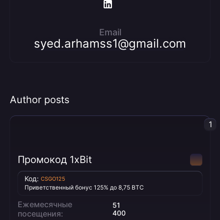
Email
syed.arhamss1@gmail.com
Author posts
1
Промокод 1xBit
Код:
CSGO125
Приветственный бонус 125% до 8,75 BTC
Ежемесячные
51
посещения:
400