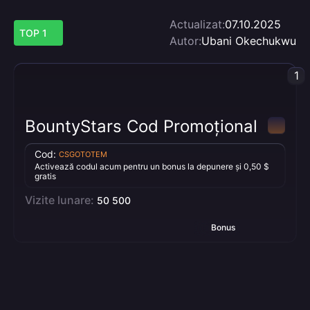
Actualizat:
07.10.2025
TOP 1
Autor:
Ubani Okechukwu
1
BountyStars Cod Promoțional
Cod:
CSGOTOTEM
Activează codul acum pentru un bonus la depunere și 0,50 $
gratis
Vizite lunare:
50 500
Bonus