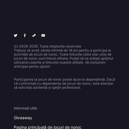
(c) 2008-2026. Toate drepturile rezervate
Trebuie să aveți vârsta minimă de 18 ani pentru a participa la
activități de jocuri de noroc. Toate linkurile către site-urile de
jocuri de noroc sunt linkuri afiliate. Puteți să ne arătați sprijinul
utilizând codurile și linkurile noastre afiliate. Vă mulțumim
anticipat pentru ajutor!
Participarea la jocuri de noroc poate duce la dependență. Dacă
vă confruntați cu dependența de jocuri de noroc, este esențial
să solicitați asistență și sprijin profesional.
Informații utile
Giveaway
Pagina principală de jocuri de noroc