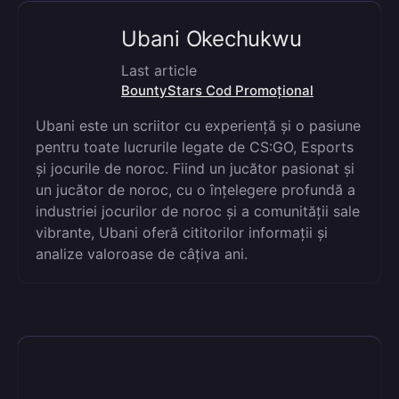
Ubani Okechukwu
Last article
BountyStars Cod Promoțional
Ubani este un scriitor cu experiență și o pasiune
pentru toate lucrurile legate de CS:GO, Esports
și jocurile de noroc. Fiind un jucător pasionat și
un jucător de noroc, cu o înțelegere profundă a
industriei jocurilor de noroc și a comunității sale
vibrante, Ubani oferă cititorilor informații și
analize valoroase de câțiva ani.