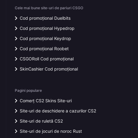
Cele mai bune site-uri de pariuri CSGO
Cod promoțional Duelbits
Cod promoțional Hypedrop
Cod promoțional Keydrop
Cod promoțional Roobet
CSGORoll Cod promoțional
SkinCashier Cod promoțional
Pagini populare
Comerț CS2 Skins Site-uri
Site-uri de deschidere a cazurilor CS2
Site-uri de ruletă CS2
Site-uri de jocuri de noroc Rust