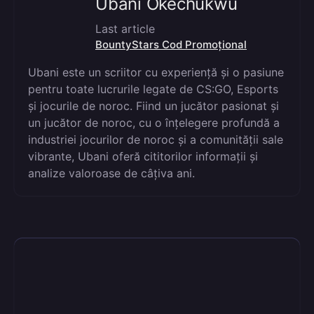
Ubani Okechukwu
Last article
BountyStars Cod Promoțional
Ubani este un scriitor cu experiență și o pasiune
pentru toate lucrurile legate de CS:GO, Esports
și jocurile de noroc. Fiind un jucător pasionat și
un jucător de noroc, cu o înțelegere profundă a
industriei jocurilor de noroc și a comunității sale
vibrante, Ubani oferă cititorilor informații și
analize valoroase de câțiva ani.