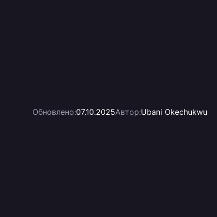
Обновлено:
07.10.2025
Автор:
Ubani Okechukwu