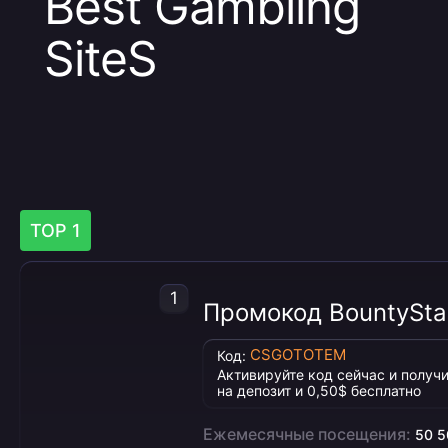
Best Gambling
SiteS
TOP 1
1
Промокод BountySta
CSGOTOTEM
Код:
Активируйте код сейчас и получи
на депозит и 0,50$ бесплатно
Ежемесячные посещения:
50 5