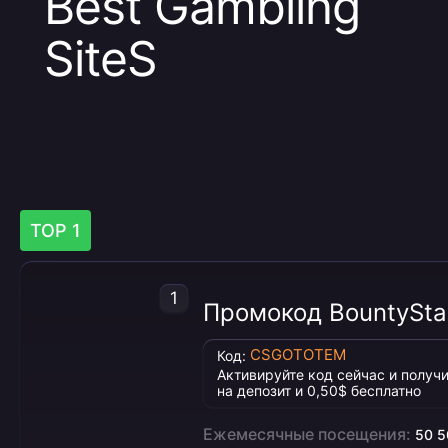
Best Gambling
SiteS
TOP 1
1
Промокод BountySta
CSGOTOTEM
Код:
Активируйте код сейчас и получи
на депозит и 0,50$ бесплатно
Ежемесячные посещения:
50 5