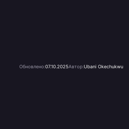
Обновлено:
07.10.2025
Автор:
Ubani Okechukwu