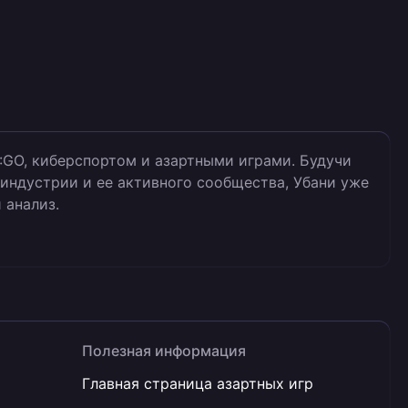
S:GO, киберспортом и азартными играми. Будучи
индустрии и ее активного сообщества, Убани уже
 анализ.
Полезная информация
Главная страница азартных игр