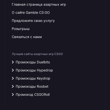
Главная страница азартных игр
О сайте Gamble CS:GO
Предложите свою услугу
Розыгрыш
Связаться с нами
Лучшие сайты азартных игр CSGO
Промокоды Duelbits
Промокоды Hypedrop
Промокоды Keydrop
Промокоды Roobet
Промокод CSGORoll