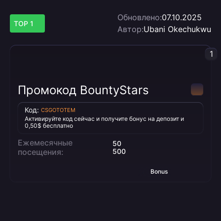
Обновлено:
07.10.2025
TOP 1
Автор:
Ubani Okechukwu
1
Промокод BountyStars
Код:
CSGOTOTEM
Активируйте код сейчас и получите бонус на депозит и
0,50$ бесплатно
Ежемесячные
50
посещения:
500
Bonus