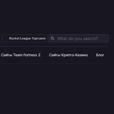
Rocket League Торговля
Сайты Team Fortress 2
Сайты Крипто-Казино
Блог