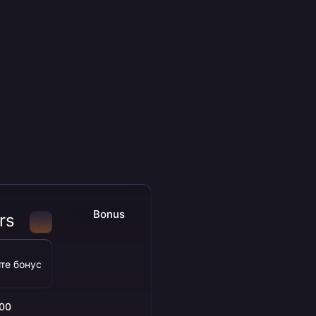
Bonus
rs
те бонус
00