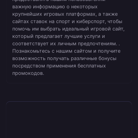
важную информацию о некоторых
крупнейших игровых платформах, а также
сайтах ставок на спорт и киберспорт, чтобы
помочь им выбрать идеальный игровой сайт,
который предлагает лучшие услуги и
соответствует их личным предпочтениям. .
Познакомьтесь с нашим сайтом и получите
возможность получать различные бонусы
посредством применения бесплатных
промокодов.