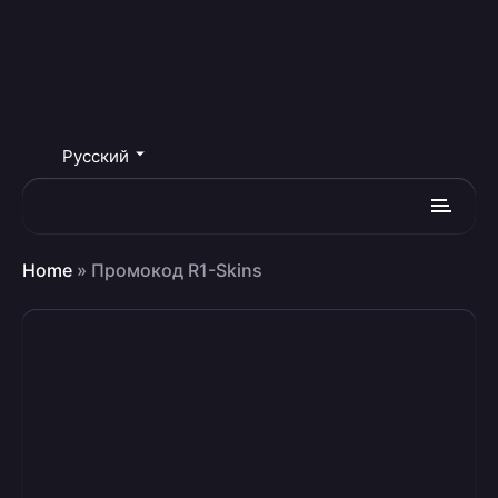
Русский
Home
»
Промокод R1-Skins