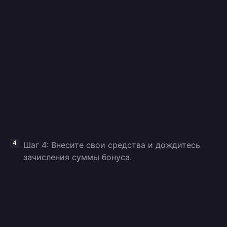
Шаг 4: Внесите свои средства и дождитесь
зачисления суммы бонуса.