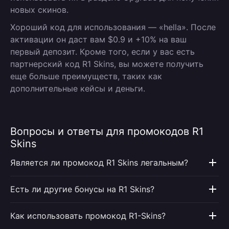
новых скинов.
Хороший код для использования — «
hella
». После
активации он даст вам $0.9 и +10% на ваш
первый депозит. Кроме того, если у вас есть
партнерский код R1 Skins, вы можете получить
еще больше преимуществ, таких как
дополнительные кейсы и деньги.
Вопросы и ответы для промокодов R1
Skins
Является ли промокод R1 Skins легальным?
Есть ли другие бонусы на R1 Skins?
Как использовать промокод R1-Skins?