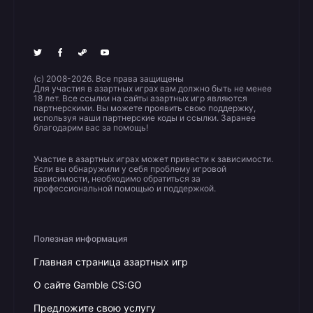
(c) 2008-2026. Все права защищены
Для участия в азартных играх вам должно быть не менее
18 лет. Все ссылки на сайты азартных игр являются
партнерскими. Вы можете проявить свою поддержку,
используя наши партнерские коды и ссылки. Заранее
благодарим вас за помощь!
Участие в азартных играх может привести к зависимости.
Если вы обнаружили у себя проблему игровой
зависимости, необходимо обратиться за
профессиональной помощью и поддержкой.
Полезная информация
Главная страница азартных игр
О сайте Gamble CS:GO
Предложите свою услугу