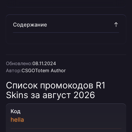
Содержание
Обновлено:
08.11.2024
Автор:
CSGOTotem Author
Список промокодов R1
Skins за август 2026
Код
hella