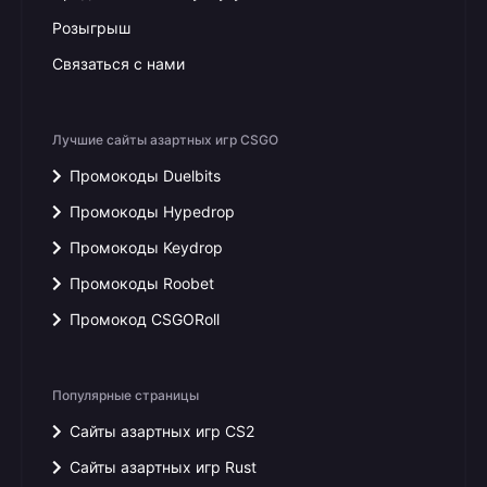
Розыгрыш
Связаться с нами
Лучшие сайты азартных игр CSGO
Промокоды Duelbits
Промокоды Hypedrop
Промокоды Keydrop
Промокоды Roobet
Промокод CSGORoll
Популярные страницы
Сайты азартных игр CS2
Сайты азартных игр Rust