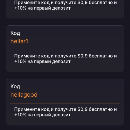
Примените код и получите $0,9 бесплатно и
+10% на первый депозит
Код
hellar1
Примените код и получите $0,9 бесплатно и
+10% на первый депозит
Код
hellagood
Примените код и получите $0,9 бесплатно и
+10% на первый депозит