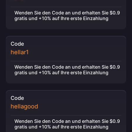
Wenden Sie den Code an und erhalten Sie $0.9
gratis und +10% auf Ihre erste Einzahlung
Code
hellar1
Wenden Sie den Code an und erhalten Sie $0.9
gratis und +10% auf Ihre erste Einzahlung
Code
hellagood
Wenden Sie den Code an und erhalten Sie $0.9
gratis und +10% auf Ihre erste Einzahlung