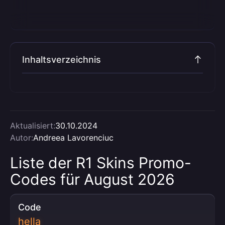
Inhaltsverzeichnis
Aktualisiert:
30.10.2024
Autor:
Andreea Lavorenciuc
Liste der R1 Skins Promo-
Codes für August 2026
Code
hella