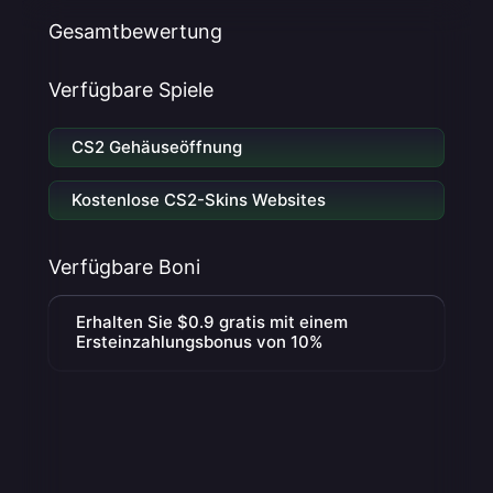
Gesamtbewertung
Verfügbare Spiele
CS2 Gehäuseöffnung
Kostenlose CS2-Skins Websites
Verfügbare Boni
Erhalten Sie $0.9 gratis mit einem
Ersteinzahlungsbonus von 10%