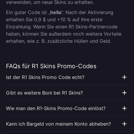
verwenden, um neue Skins zu erhalten.
Ein guter Code ist „
hella
“. Nach der Aktivierung
erhalten Sie 0,9 $ und +10 % auf Ihre erste
Einzahlung. Wenn Sie einen R1 Skins-Partnercode
haben, können Sie außerdem noch weitere Vorteile
erhalten, wie z. B. zusätzliche Hüllen und Geld.
FAQs für R1 Skins Promo-Codes
Ist der R1 Skins Promo Code echt?
Gibt es weitere Boni bei R1 Skins?
Wie man den R1-Skins Promo-Code einlöst?
Kann ich Bargeld von meinem Konto abheben?