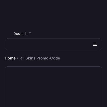
Deutsch
Home
»
R1-Skins Promo-Code