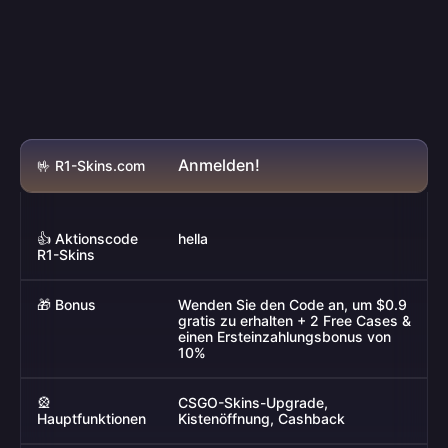
Anmelden!
🤟 R1-Skins.com
👍 Aktionscode
hella
R1-Skins
🎁 Bonus
Wenden Sie den Code an, um $0.9
gratis zu erhalten + 2 Free Cases &
einen Ersteinzahlungsbonus von
10%
🎡
CSGO-Skins-Upgrade,
Hauptfunktionen
Kistenöffnung, Cashback