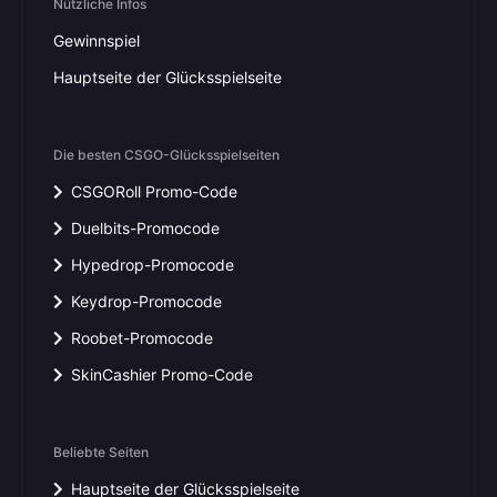
Nützliche Infos
Gewinnspiel
Hauptseite der Glücksspielseite
Die besten CSGO-Glücksspielseiten
CSGORoll Promo-Code
Duelbits-Promocode
Hypedrop-Promocode
Keydrop-Promocode
Roobet-Promocode
SkinCashier Promo-Code
Beliebte Seiten
Hauptseite der Glücksspielseite