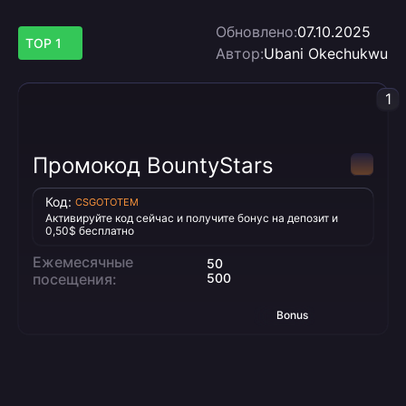
Обновлено:
07.10.2025
TOP 1
Автор:
Ubani Okechukwu
1
Промокод BountyStars
Код:
CSGOTOTEM
Активируйте код сейчас и получите бонус на депозит и
0,50$ бесплатно
Ежемесячные
50
посещения:
500
Bonus