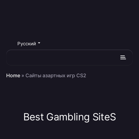
Русский
Home
»
Сайты азартных игр CS2
Best Gambling SiteS